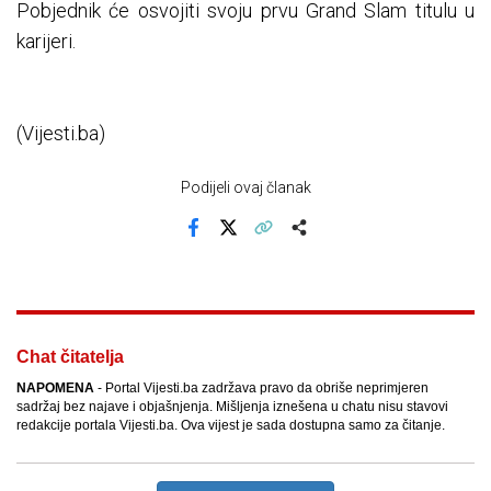
Pobjednik će osvojiti svoju prvu Grand Slam titulu u
karijeri.
(Vijesti.ba)
Podijeli ovaj članak
Facebook
X
Kopiraj link
Više
Chat čitatelja
NAPOMENA
- Portal Vijesti.ba zadržava pravo da obriše neprimjeren
sadržaj bez najave i objašnjenja. Mišljenja iznešena u chatu nisu stavovi
redakcije portala Vijesti.ba. Ova vijest je sada dostupna samo za čitanje.