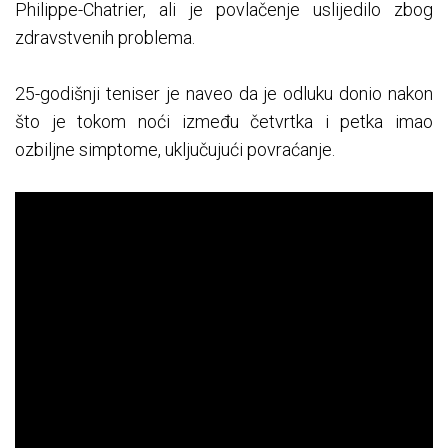
Philippe-Chatrier, ali je povlačenje uslijedilo zbog
zdravstvenih problema.
25-godišnji teniser je naveo da je odluku donio nakon
što je tokom noći između četvrtka i petka imao
ozbiljne simptome, uključujući povraćanje.