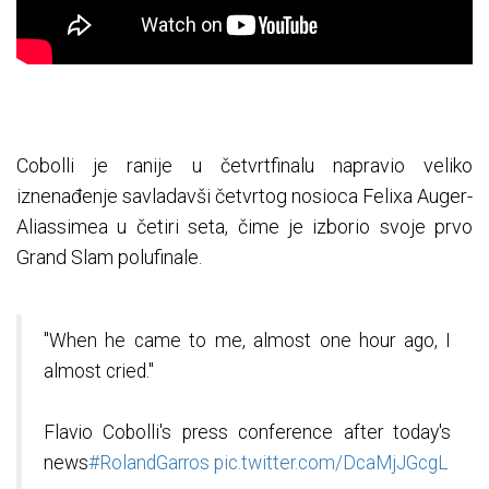
Cobolli je ranije u četvrtfinalu napravio veliko
iznenađenje savladavši četvrtog nosioca Felixa Auger-
Aliassimea u četiri seta, čime je izborio svoje prvo
Grand Slam polufinale.
"When he came to me, almost one hour ago, I
almost cried."
Flavio Cobolli's press conference after today's
news
#RolandGarros
pic.twitter.com/DcaMjJGcgL