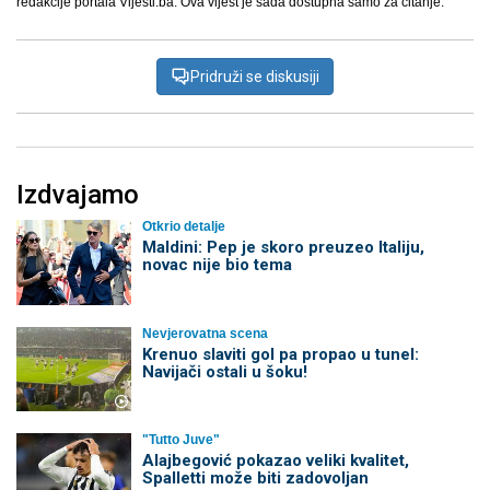
redakcije portala Vijesti.ba. Ova vijest je sada dostupna samo za čitanje.
Pridruži se diskusiji
Izdvajamo
Otkrio detalje
Maldini: Pep je skoro preuzeo Italiju,
novac nije bio tema
Nevjerovatna scena
Krenuo slaviti gol pa propao u tunel:
Navijači ostali u šoku!
"Tutto Juve"
Alajbegović pokazao veliki kvalitet,
Spalletti može biti zadovoljan