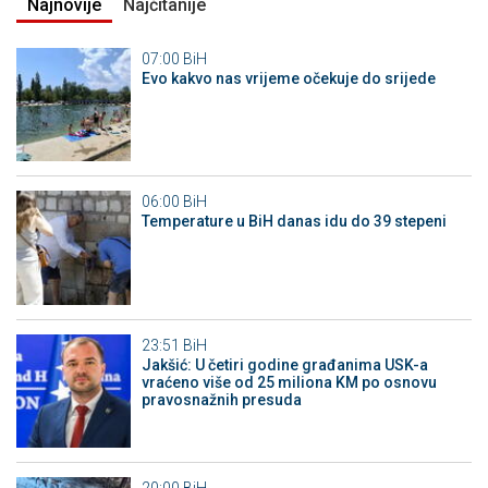
Najnovije
Najčitanije
07:00
BiH
Evo kakvo nas vrijeme očekuje do srijede
06:00
BiH
Temperature u BiH danas idu do 39 stepeni
23:51
BiH
Jakšić: U četiri godine građanima USK-a
vraćeno više od 25 miliona KM po osnovu
pravosnažnih presuda