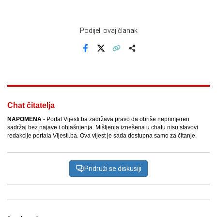
Podijeli ovaj članak
Facebook
X
Kopiraj link
Više
Chat čitatelja
NAPOMENA
- Portal Vijesti.ba zadržava pravo da obriše neprimjeren
sadržaj bez najave i objašnjenja. Mišljenja iznešena u chatu nisu stavovi
redakcije portala Vijesti.ba. Ova vijest je sada dostupna samo za čitanje.
Pridruži se diskusiji