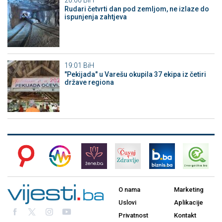
20:00
BiH
Rudari četvrti dan pod zemljom, ne izlaze do
ispunjenja zahtjeva
19:01
BiH
"Pekijada" u Varešu okupila 37 ekipa iz četiri
države regiona
O nama
Marketing
Uslovi
Aplikacije
Privatnost
Kontakt