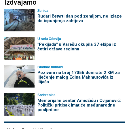
Izdvajamo
Zenica
Rudari četvrti dan pod zemljom, ne izlaze
do ispunjenja zahtjeva
U selu Oćevija
"Pekijada" u Varešu okupila 37 ekipa iz
četiri države regiona
Budimo humani
Pozivom na broj 17056 donirate 2 KM za
liječenje malog Edina Mahmutovića iz
Ilijaša
Srebrenica
Memorijalni centar Amidžiću i Cvijanović:
Politički pritisak imat će međunarodne
posljedice