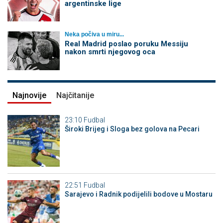
argentinske lige
Neka počiva u miru...
Real Madrid poslao poruku Messiju
nakon smrti njegovog oca
Najnovije
Najčitanije
23:10
Fudbal
Široki Brijeg i Sloga bez golova na Pecari
22:51
Fudbal
Sarajevo i Radnik podijelili bodove u Mostaru