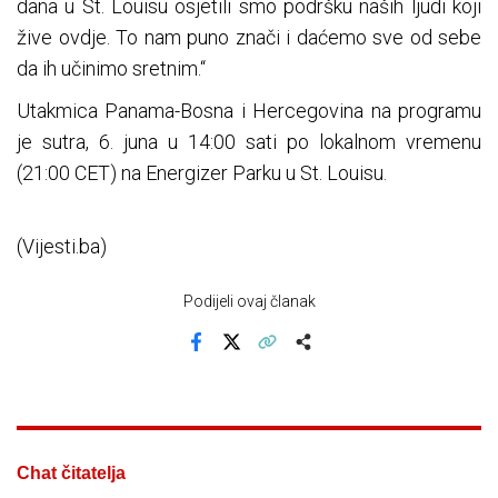
dana u St. Louisu osjetili smo podršku naših ljudi koji
žive ovdje. To nam puno znači i daćemo sve od sebe
da ih učinimo sretnim.“
Utakmica Panama-Bosna i Hercegovina na programu
je sutra, 6. juna u 14:00 sati po lokalnom vremenu
(21:00 CET) na Energizer Parku u St. Louisu.
(Vijesti.ba)
Podijeli ovaj članak
Facebook
X
Kopiraj link
Više
Chat čitatelja