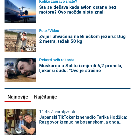
Koliko zapravo znate?
Šta se dešava kada avion ostane bez
motora? Ovo možda niste znali
Foto / Video
Zvijer uhvaćena na Bilećkom jezeru: Dug
2 metra, težak 50 kg
Rekord svih rekorda
Muškarcu u Splitu izmjerili 6,2 promila,
ljekar u čudu: "Ovo je strašno"
Najnovije
Najčitanije
11:45
Zanimljivosti
Japanski TikToker iznenadio Tarika Hodžića:
Razgovor krenuo na bosanskom, a onda...