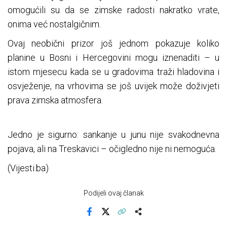
omogućili su da se zimske radosti nakratko vrate,
onima već nostalgičnim.
Ovaj neobični prizor još jednom pokazuje koliko
planine u Bosni i Hercegovini mogu iznenaditi – u
istom mjesecu kada se u gradovima traži hladovina i
osvježenje, na vrhovima se još uvijek može doživjeti
prava zimska atmosfera.
Jedno je sigurno: sankanje u junu nije svakodnevna
pojava, ali na Treskavici – očigledno nije ni nemoguća.
(Vijesti.ba)
Podijeli ovaj članak
Facebook
X
Kopiraj link
Više