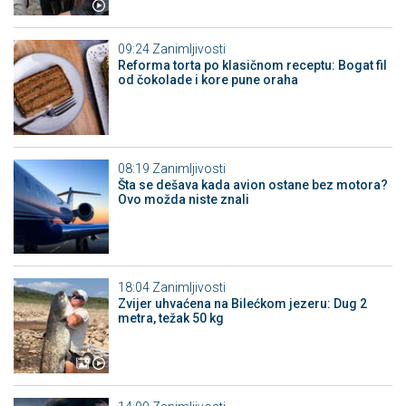
09:24
Zanimljivosti
Reforma torta po klasičnom receptu: Bogat fil
od čokolade i kore pune oraha
08:19
Zanimljivosti
Šta se dešava kada avion ostane bez motora?
Ovo možda niste znali
18:04
Zanimljivosti
Zvijer uhvaćena na Bilećkom jezeru: Dug 2
metra, težak 50 kg