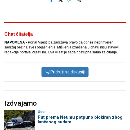
Facebook
X
Kopiraj link
Više
Chat čitatelja
NAPOMENA
- Portal Vijesti.ba zadržava pravo da obriše neprimjeren
sadržaj bez najave i objašnjenja. Mišljenja iznešena u chatu nisu stavovi
redakcije portala Vijesti.ba. Ova vijest je sada dostupna samo za čitanje.
Pridruži se diskusiji
Izdvajamo
Udor
Put prema Neumu potpuno blokiran zbog
lančanog sudara