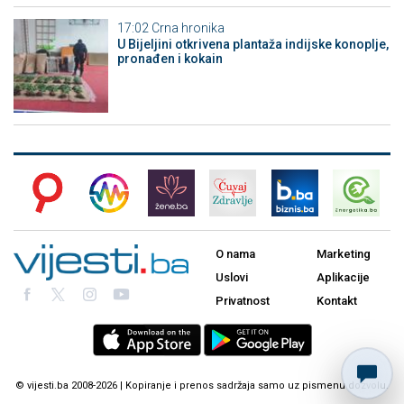
17:02
Crna hronika
​U Bijeljini otkrivena plantaža indijske konoplje,
pronađen i kokain
O nama
Marketing
Uslovi
Aplikacije
Privatnost
Kontakt
© vijesti.ba 2008-2026 | Kopiranje i prenos sadržaja samo uz pismenu dozvolu.