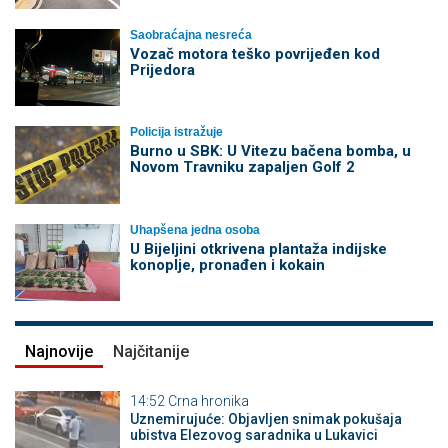
Saobraćajna nesreća
Vozač motora teško povrijeđen kod
Prijedora
Policija istražuje
Burno u SBK: U Vitezu bačena bomba, u
Novom Travniku zapaljen Golf 2
Uhapšena jedna osoba
​U Bijeljini otkrivena plantaža indijske
konoplje, pronađen i kokain
Najnovije
Najčitanije
14:52
Crna hronika
Uznemirujuće: Objavljen snimak pokušaja
ubistva Elezovog saradnika u Lukavici