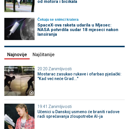
od motora i bicikala
Čekaju se snimci kratera
SpaceX-ova raketa udarila u Mjesec:
NASA potvrdila sudar 18 mjeseci nakon
lansiranja
Najnovije
Najčitanije
20:20
Zanimljivosti
Mostarac zasukao rukave i ofarbao pješački:
"Kad već neće Grad..."
19:41
Zanimljivosti
Učenici u Danskoj usmeno će braniti radove
radi sprečavanja zloupotrebe AI-ja