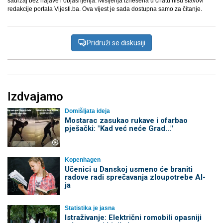
sadržaj bez najave i objašnjenja. Mišljenja iznešena u chatu nisu stavovi
redakcije portala Vijesti.ba. Ova vijest je sada dostupna samo za čitanje.
Pridruži se diskusiji
Izdvajamo
Domišljata ideja
Mostarac zasukao rukave i ofarbao
pješački: "Kad već neće Grad..."
Kopenhagen
Učenici u Danskoj usmeno će braniti
radove radi sprečavanja zloupotrebe AI-
ja
Statistika je jasna
Istraživanje: Električni romobili opasniji