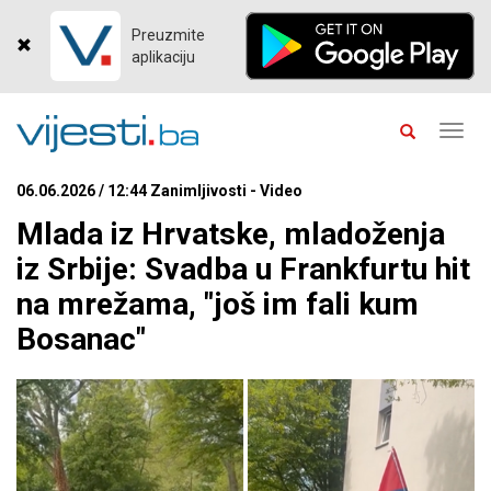
Preuzmite
aplikaciju
Toggl
navig
06.06.2026 / 12:44 Zanimljivosti - Video
Mlada iz Hrvatske, mladoženja
iz Srbije: Svadba u Frankfurtu hit
na mrežama, "još im fali kum
Bosanac"