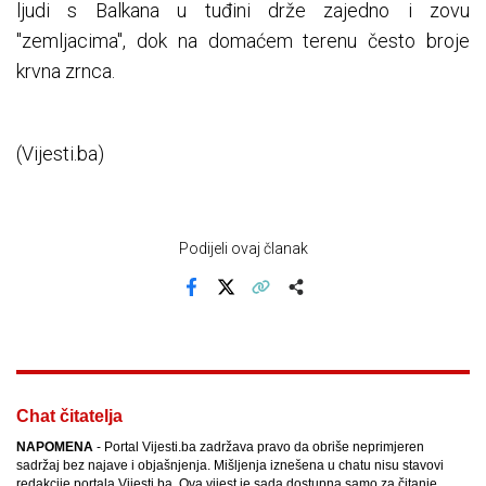
ljudi s Balkana u tuđini drže zajedno i zovu
"zemljacima", dok na domaćem terenu često broje
krvna zrnca.
(Vijesti.ba)
Podijeli ovaj članak
Facebook
X
Kopiraj link
Više
Chat čitatelja
NAPOMENA
- Portal Vijesti.ba zadržava pravo da obriše neprimjeren
sadržaj bez najave i objašnjenja. Mišljenja iznešena u chatu nisu stavovi
redakcije portala Vijesti.ba. Ova vijest je sada dostupna samo za čitanje.