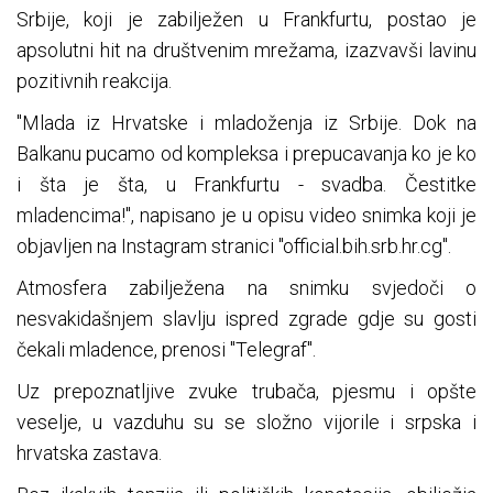
Srbije, koji je zabilježen u Frankfurtu, postao je
apsolutni hit na društvenim mrežama, izazvavši lavinu
pozitivnih reakcija.
"Mlada iz Hrvatske i mladoženja iz Srbije. Dok na
Balkanu pucamo od kompleksa i prepucavanja ko je ko
i šta je šta, u Frankfurtu - svadba. Čestitke
mladencima!", napisano je u opisu video snimka koji je
objavljen na Instagram stranici "official.bih.srb.hr.cg".
Atmosfera zabilježena na snimku svjedoči o
nesvakidašnjem slavlju ispred zgrade gdje su gosti
čekali mladence, prenosi "Telegraf".
Uz prepoznatljive zvuke trubača, pjesmu i opšte
veselje, u vazduhu su se složno vijorile i srpska i
hrvatska zastava.