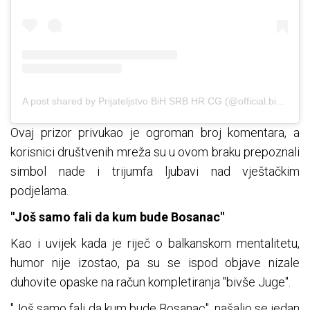
A post shared by Prijateljstvo BiH SRB HR CG (@official.bih.srb.hr.cg)
Ovaj prizor privukao je ogroman broj komentara, a
korisnici društvenih mreža su u ovom braku prepoznali
simbol nade i trijumfa ljubavi nad vještačkim
podjelama.
"Još samo fali da kum bude Bosanac"
Kao i uvijek kada je riječ o balkanskom mentalitetu,
humor nije izostao, pa su se ispod objave nizale
duhovite opaske na račun kompletiranja "bivše Juge".
"Još samo fali da kum bude Bosanac", našalio se jedan