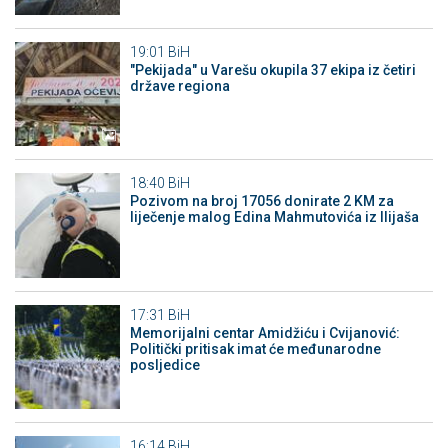
19:01
BiH
"Pekijada" u Varešu okupila 37 ekipa iz četiri
države regiona
18:40
BiH
Pozivom na broj 17056 donirate 2 KM za
liječenje malog Edina Mahmutovića iz Ilijaša
17:31
BiH
Memorijalni centar Amidžiću i Cvijanović:
Politički pritisak imat će međunarodne
posljedice
16:14
BiH