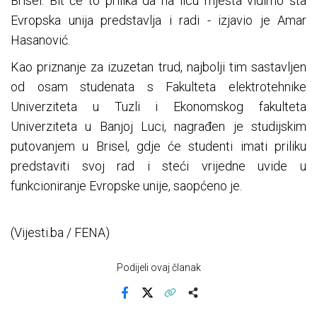
Brisel. Bit će to prilika da na licu mjesta vidimo šta
Evropska unija predstavlja i radi - izjavio je Amar
Hasanović.
Kao priznanje za izuzetan trud, najbolji tim sastavljen
od osam studenata s Fakulteta elektrotehnike
Univerziteta u Tuzli i Ekonomskog fakulteta
Univerziteta u Banjoj Luci, nagrađen je studijskim
putovanjem u Brisel, gdje će studenti imati priliku
predstaviti svoj rad i steći vrijedne uvide u
funkcioniranje Evropske unije, saopćeno je.
(Vijesti.ba / FENA)
Podijeli ovaj članak
Facebook
X
Kopiraj link
Više