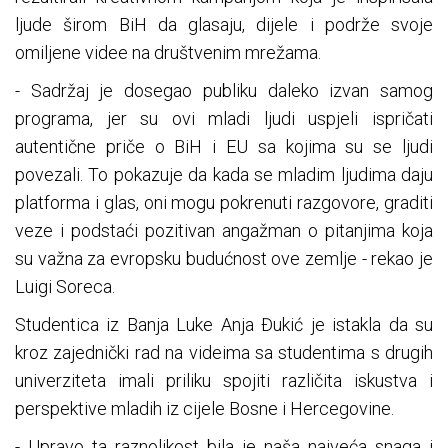
ljude širom BiH da glasaju, dijele i podrže svoje
omiljene videe na društvenim mrežama.
- Sadržaj je dosegao publiku daleko izvan samog
programa, jer su ovi mladi ljudi uspjeli ispričati
autentične priče o BiH i EU sa kojima su se ljudi
povezali. To pokazuje da kada se mladim ljudima daju
platforma i glas, oni mogu pokrenuti razgovore, graditi
veze i podstaći pozitivan angažman o pitanjima koja
su važna za evropsku budućnost ove zemlje - rekao je
Luigi Soreca.
Studentica iz Banja Luke Anja Đukić je istakla da su
kroz zajednički rad na videima sa studentima s drugih
univerziteta imali priliku spojiti različita iskustva i
perspektive mladih iz cijele Bosne i Hercegovine.
- Upravo ta raznolikost bila je naša najveća snaga i