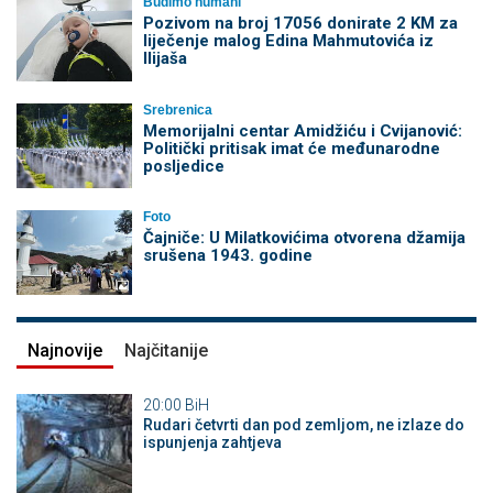
Budimo humani
Pozivom na broj 17056 donirate 2 KM za
liječenje malog Edina Mahmutovića iz
Ilijaša
Srebrenica
Memorijalni centar Amidžiću i Cvijanović:
Politički pritisak imat će međunarodne
posljedice
Foto
Čajniče: U Milatkovićima otvorena džamija
srušena 1943. godine
Najnovije
Najčitanije
20:00
BiH
Rudari četvrti dan pod zemljom, ne izlaze do
ispunjenja zahtjeva