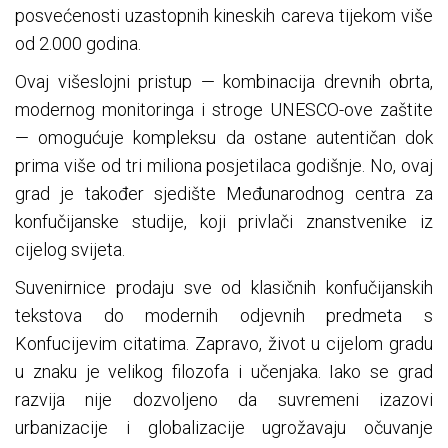
posvećenosti uzastopnih kineskih careva tijekom više
od 2.000 godina.
Ovaj višeslojni pristup — kombinacija drevnih obrta,
modernog monitoringa i stroge UNESCO-ove zaštite
— omogućuje kompleksu da ostane autentičan dok
prima više od tri miliona posjetilaca godišnje. No, ovaj
grad je također sjedište Međunarodnog centra za
konfučijanske studije, koji privlači znanstvenike iz
cijelog svijeta.
Suvenirnice prodaju sve od klasičnih konfučijanskih
tekstova do modernih odjevnih predmeta s
Konfucijevim citatima. Zapravo, život u cijelom gradu
u znaku je velikog filozofa i učenjaka. Iako se grad
razvija nije dozvoljeno da suvremeni izazovi
urbanizacije i globalizacije ugrožavaju očuvanje