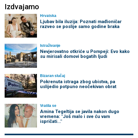
Izdvajamo
Hrvatska
Ljubav bila iluzija: Poznati mađioničar
razveo se poslije samo godine braka
Istraživanje
Nevjerovatno otkriće u Pompeji: Evo kako
su mirisali domovi bogatih ljudi
Bizaran slučaj
Pokrenuta istraga zbog ubistva, pa
uslijedio potpuno neočekivan obrat
Vratila se
Amina Tegeltija se javila nakon dugo
vremena: "Još malo i sve ću vam
ispričati..."