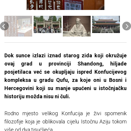
Dok sunce izlazi iznad starog zida koji okružuje
ovaj grad u provinciji Shandong, hiljade
posjetilaca već se okupljaju ispred Konfucijevog
kompleksa u gradu Qufu, za koje oni u Bosni i
Hercegovini koji su manje upućeni u istočnjačku
historiju možda nisu ni čuli.
Rodno mjesto velikog Konfucija je živi spomenik
filozofije koja je oblikovala cijelu Istočnu Aziju tokom
više od dva tisućljeća.