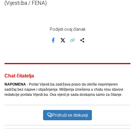
(Vijesti.ba / FENA)
Podijeli ovaj članak
Facebook
X
Kopiraj link
Više
Chat čitatelja
NAPOMENA
- Portal Vijesti.ba zadržava pravo da obriše neprimjeren
sadržaj bez najave i objašnjenja. Mišljenja iznešena u chatu nisu stavovi
redakcije portala Vijesti.ba. Ova vijest je sada dostupna samo za čitanje.
Pridruži se diskusiji