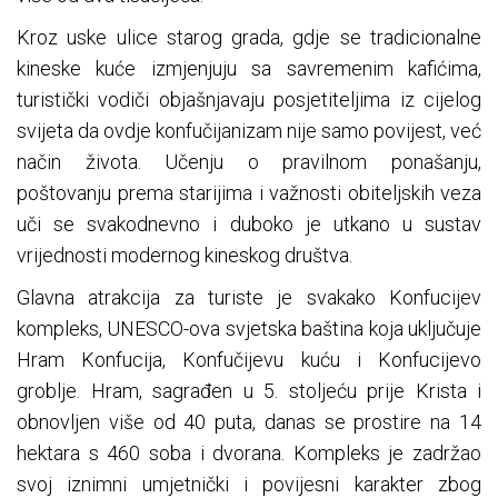
Kroz uske ulice starog grada, gdje se tradicionalne
kineske kuće izmjenjuju sa savremenim kafićima,
turistički vodiči objašnjavaju posjetiteljima iz cijelog
svijeta da ovdje konfučijanizam nije samo povijest, već
način života. Učenju o pravilnom ponašanju,
poštovanju prema starijima i važnosti obiteljskih veza
uči se svakodnevno i duboko je utkano u sustav
vrijednosti modernog kineskog društva.
Glavna atrakcija za turiste je svakako Konfucijev
kompleks, UNESCO-ova svjetska baština koja uključuje
Hram Konfucija, Konfučijevu kuću i Konfucijevo
groblje. Hram, sagrađen u 5. stoljeću prije Krista i
obnovljen više od 40 puta, danas se prostire na 14
hektara s 460 soba i dvorana. Kompleks je zadržao
svoj iznimni umjetnički i povijesni karakter zbog