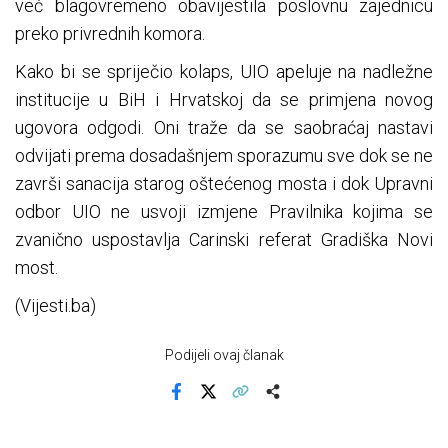
već blagovremeno obavijestila poslovnu zajednicu
preko privrednih komora.
Kako bi se spriječio kolaps, UIO apeluje na nadležne
institucije u BiH i Hrvatskoj da se primjena novog
ugovora odgodi. Oni traže da se saobraćaj nastavi
odvijati prema dosadašnjem sporazumu sve dok se ne
završi sanacija starog oštećenog mosta i dok Upravni
odbor UIO ne usvoji izmjene Pravilnika kojima se
zvanično uspostavlja Carinski referat Gradiška Novi
most.
(Vijesti.ba)
Podijeli ovaj članak
Facebook
X
Kopiraj link
Više