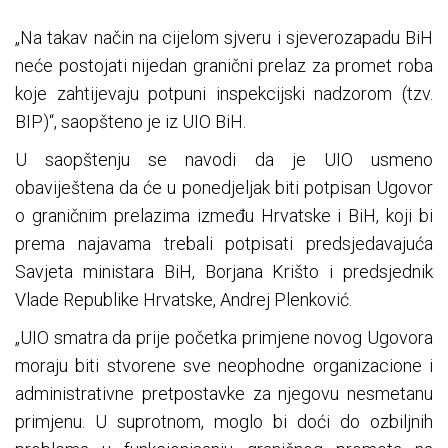
„Na takav način na cijelom sjveru i sjeverozapadu BiH
neće postojati nijedan granični prelaz za promet roba
koje zahtijevaju potpuni inspekcijski nadzorom (tzv.
BIP)“, saopšteno je iz UIO BiH.
U saopštenju se navodi da je UIO usmeno
obaviještena da će u ponedjeljak biti potpisan Ugovor
o graničnim prelazima između Hrvatske i BiH, koji bi
prema najavama trebali potpisati predsjedavajuća
Savjeta ministara BiH, Borjana Krišto i predsjednik
Vlade Republike Hrvatske, Andrej Plenković.
„UIO smatra da prije početka primjene novog Ugovora
moraju biti stvorene sve neophodne organizacione i
administrativne pretpostavke za njegovu nesmetanu
primjenu. U suprotnom, moglo bi doći do ozbiljnih