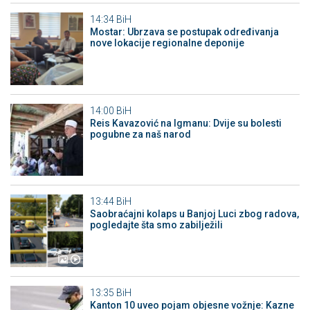
14:34
BiH
Mostar: Ubrzava se postupak određivanja
nove lokacije regionalne deponije
14:00
BiH
Reis Kavazović na Igmanu: Dvije su bolesti
pogubne za naš narod
13:44
BiH
Saobraćajni kolaps u Banjoj Luci zbog radova,
pogledajte šta smo zabilježili
13:35
BiH
Kanton 10 uveo pojam objesne vožnje: Kazne