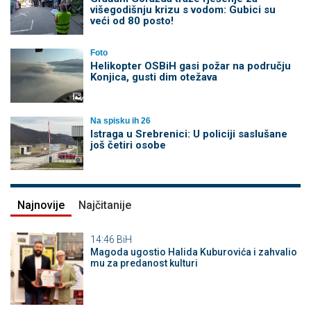
višegodišnju krizu s vodom: Gubici su
veći od 80 posto!
Foto
Helikopter OSBiH gasi požar na području
Konjica, gusti dim otežava
Na spisku ih 26
Istraga u Srebrenici: U policiji saslušane
još četiri osobe
Najnovije
Najčitanije
14:46
BiH
Magoda ugostio Halida Kuburovića i zahvalio
mu za predanost kulturi