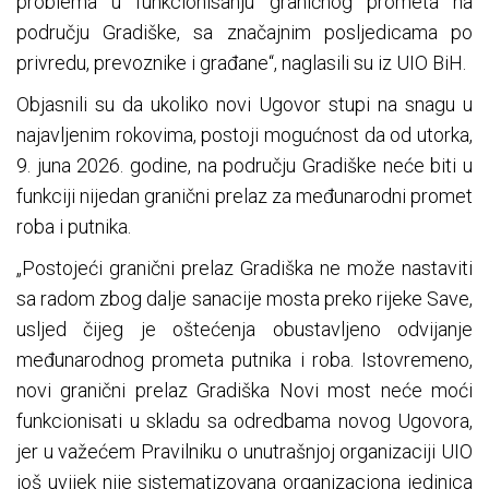
problema u funkcionisanju graničnog prometa na
području Gradiške, sa značajnim posljedicama po
privredu, prevoznike i građane“, naglasili su iz UIO BiH.
Objasnili su da ukoliko novi Ugovor stupi na snagu u
najavljenim rokovima, postoji mogućnost da od utorka,
9. juna 2026. godine, na području Gradiške neće biti u
funkciji nijedan granični prelaz za međunarodni promet
roba i putnika.
„Postojeći granični prelaz Gradiška ne može nastaviti
sa radom zbog dalje sanacije mosta preko rijeke Save,
usljed čijeg je oštećenja obustavljeno odvijanje
međunarodnog prometa putnika i roba. Istovremeno,
novi granični prelaz Gradiška Novi most neće moći
funkcionisati u skladu sa odredbama novog Ugovora,
jer u važećem Pravilniku o unutrašnjoj organizaciji UIO
još uvijek nije sistematizovana organizaciona jedinica