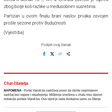
zbog bolje koš-razlike u međusobnim susretima.
Partizan u ovom finalu brani naslov prvaka osvojen
prošle sezone protiv Budućnosti.
(Vijesti.ba)
Podijeli ovaj članak
Facebook
X
Kopiraj link
Više
Chat čitatelja
NAPOMENA
- Portal Vijesti.ba zadržava pravo da obriše neprimjeren
sadržaj bez najave i objašnjenja. Mišljenja iznešena u chatu nisu stavovi
redakcije portala Vijesti.ba. Ova vijest je sada dostupna samo za čitanje.