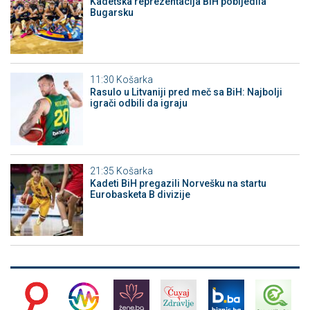
Kadetska reprezentacija BiH pobijedila
Bugarsku
11:30
Košarka
Rasulo u Litvaniji pred meč sa BiH: Najbolji
igrači odbili da igraju
21:35
Košarka
Kadeti BiH pregazili Norvešku na startu
Eurobasketa B divizije