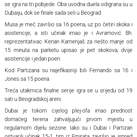
se igra na tri pobjede. Oba uvodna duela odigrana su u
Dubaiju, dok se finale sada seli u Beograd.
Musa je meč završio sa 16 poena, uz po četiri skoka i
asistencije, a isti učinak imao je i Avramović. Bh.
reprezentativac Kenan Kamenjaš za nešto manje od
15 minuta na parketu upisao je pet skokova, dvije
asistencije i jedan poen.
Kod Partizana su najefikasniji bili Fernando sa 16 i
Jones sa 15 poena.
Treća utakmica finalne serije igra se u srijedu od 19
sati u Beogradskoj areni.
Dubai je tokom cijelog plej-ofa imao prednost
domaćeg terena zahvaljujući prvom mjestu u
regularnom dijelu sezone. Iako su i Dubai i Partizan
ostvarili učinak 15-1, tim iz Emirata završio je ispred