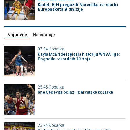
Kadeti BiH pregazili Norvešku na startu
Eurobasketa B divizije
Najnovije
Najčitanije
07:34
Košarka
Kayla McBride ispisala historiju WNBA lige:
Pogodila rekordnih 10 trojki
23:46
Košarka
Ime Cedevita odlazi iz hrvatske košarke
23:24
Košarka