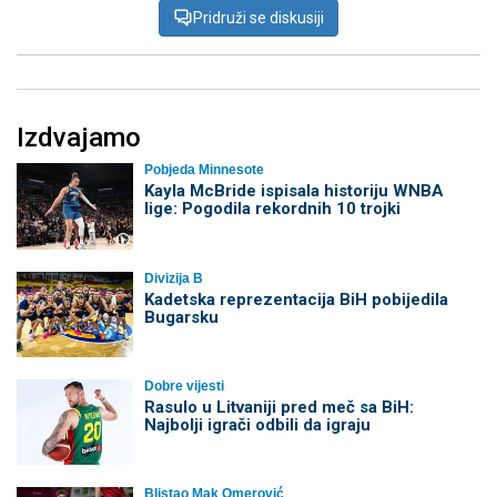
Pridruži se diskusiji
Izdvajamo
Pobjeda Minnesote
Kayla McBride ispisala historiju WNBA
lige: Pogodila rekordnih 10 trojki
Divizija B
Kadetska reprezentacija BiH pobijedila
Bugarsku
Dobre vijesti
Rasulo u Litvaniji pred meč sa BiH:
Najbolji igrači odbili da igraju
Blistao Mak Omerović