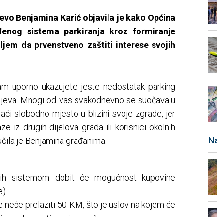
evo Benjamina Karić objavila je kako Općina
đenog sistema parkiranja kroz formiranje
iljem da prvenstveno zaštiti interese svojih
am uporno ukazujete jeste nedostatak parking
ajeva. Mnogi od vas svakodnevno se suočavaju
ći slobodno mjesto u blizini svoje zgrade, jer
ze iz drugih dijelova grada ili korisnici okolnih
Na
ručila je Benjamina građanima.
enih sistemom dobit će mogućnost kupovine
).
e neće prelaziti 50 KM, što je uslov na kojem će