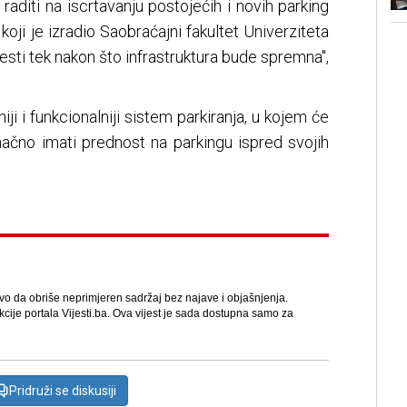
aditi na iscrtavanju postojećih i novih parking
oji je izradio Saobraćajni fakultet Univerziteta
sti tek nakon što infrastruktura bude spremna",
iji i funkcionalniji sistem parkiranja, u kojem će
ačno imati prednost na parkingu ispred svojih
avo da obriše neprimjeren sadržaj bez najave i objašnjenja.
kcije portala Vijesti.ba. Ova vijest je sada dostupna samo za
Pridruži se diskusiji