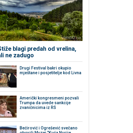
Stiže blagi predah od vrelina,
ali ne zadugo
Drugi Festival bakri okupio
mještane i posjetitelje kod Livna
Američki kongresmeni pozvali
Trumpa da uvede sankcije
zvaničnicima iz RS
Bećirović i Ogrešević svečano
otvorili Muzej "Kuća Nurije