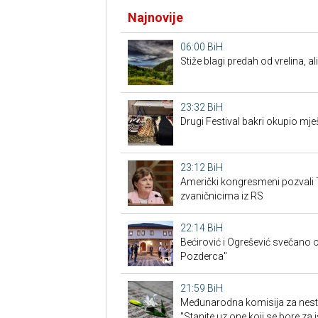
Najnovije
06:00
BiH
Stiže blagi predah od vrelina, a
23:32
BiH
Drugi Festival bakri okupio mješ
23:12
BiH
Američki kongresmeni pozvali 
zvaničnicima iz RS
22:14
BiH
Bećirović i Ogrešević svečano o
Pozderca"
21:59
BiH
Međunarodna komisija za nest
"Stanite uz one koji se bore za i