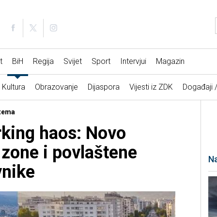
t
BiH
Regija
Svijet
Sport
Intervjui
Magazin
Kultura
Obrazovanje
Dijaspora
Vijesti iz ZDK
Događaji 
stema
rking haos: Novo
 zone i povlaštene
Na
vnike