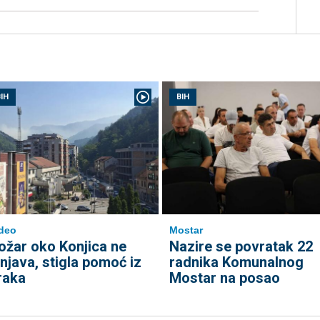
IH
BIH
deo
Mostar
ožar oko Konjica ne
Nazire se povratak 22
enjava, stigla pomoć iz
radnika Komunalnog
raka
Mostar na posao