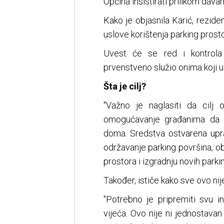
Općina insistirati prilikom dava
Kako je objasnila Karić, rezide
uslove korištenja parking prosto
Uvest će se red i kontrola 
prvenstveno služio onima koji u
Šta je cilj?
"Važno je naglasiti da cilj 
omogućavanje građanima da l
doma. Sredstva ostvarena upra
održavanje parking površina, ob
prostora i izgradnju novih parkin
Također, ističe kako sve ovo ni
"Potrebno je pripremiti svu i
vijeća. Ovo nije ni jednostavan