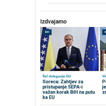
Izdvajamo
BIH
B
Šef delegacije EU
Vi
Soreca: Zahtjev za
P
pristupanje SEPA-i
j
važan korak BiH na putu
z
ka EU