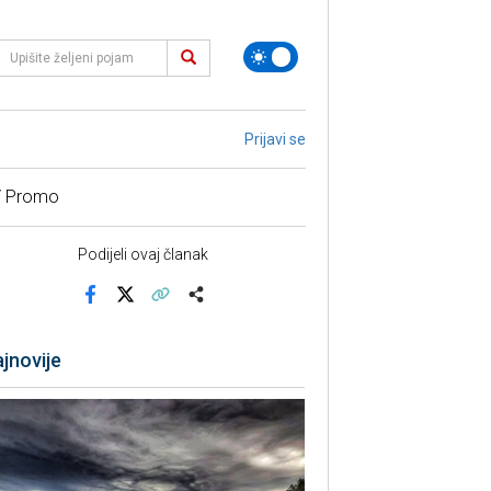
Prijavi se
/ Promo
Podijeli ovaj članak
Facebook
X
Kopiraj link
Više
jnovije