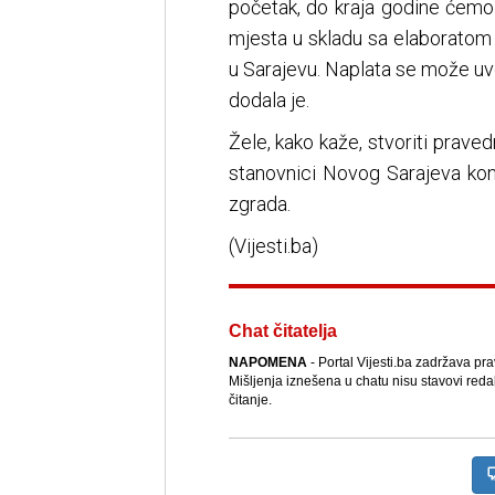
početak, do kraja godine ćemo r
mjesta u skladu sa elaboratom k
u Sarajevu. Naplata se može uve
dodala je.
Žele, kako kaže, stvoriti pravedn
stanovnici Novog Sarajeva kon
zgrada.
(Vijesti.ba)
Chat čitatelja
NAPOMENA
- Portal Vijesti.ba zadržava pr
Mišljenja iznešena u chatu nisu stavovi reda
čitanje.