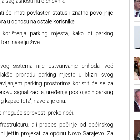
nja saglasnosti na cjenovnik.
nti će imati povlašten status i znatno povoljnije
ra u odnosu na ostale korisnike.
korištenja parking mjesta, kako bi parking
 tom naselju žive.
ovog sistema nije ostvarivanje prihoda, već
akše pronađu parking mjesto u blizini svog
vljanjem parking prostorima koristit će se za
novu signalizacije, uređenje postojećih parking
g kapaciteta", navela je ona.
je moguće sprovesti preko noći.
nfrastrukturu, ali proces počinje od općinskog
 ni jeftin projekat za općinu Novo Sarajevo. Za