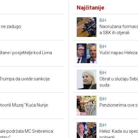
Najčitanije
BiH
li ne zadugo
Naoružana formacija
a SBK ih otjerali
BiH
tane i posjetitelje kod Livna
Vučić napao Heleza:
BiH
Trumpa da uvede sankcije
Obrat u slučaju Seb
suda
BiH
tvorili Muzej "Kuća Nurije
Penzionerima ove s
BiH
ale podržala MC Srebrenica:
Helez: Kada su specij
stinu"
pobjegli