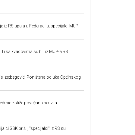
 iz RS upala u Federaciju, specijalci MUP-
 Ti sa kvadovima su bili iz MUP-a RS
ije Izetbegović: Poništena odluka Općinskog
edmice stiže povećana penzija
alci SBK prišli, "specijalci" iz RS su