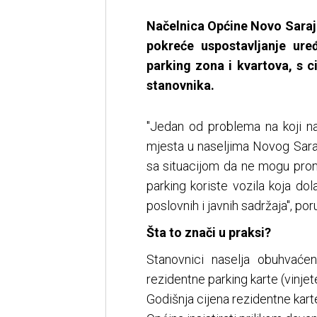
Načelnica Općine Novo Saraj
pokreće uspostavljanje ure
parking zona i kvartova, s c
stanovnika.
"Jedan od problema na koji n
mjesta u naseljima Novog Sar
sa situacijom da ne mogu prona
parking koriste vozila koja dola
poslovnih i javnih sadržaja", po
Šta to znači u praksi?
Stanovnici naselja obuhvać
rezidentne parking karte (vinjete
Godišnja cijena rezidentne kart