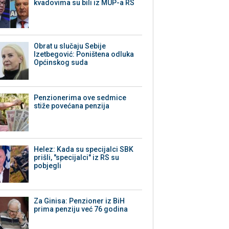
kvadovima su bili iz MUP-a RS
Obrat u slučaju Sebije
Izetbegović: Poništena odluka
Općinskog suda
Penzionerima ove sedmice
stiže povećana penzija
Helez: Kada su specijalci SBK
prišli, "specijalci" iz RS su
pobjegli
Za Ginisa: Penzioner iz BiH
prima penziju već 76 godina