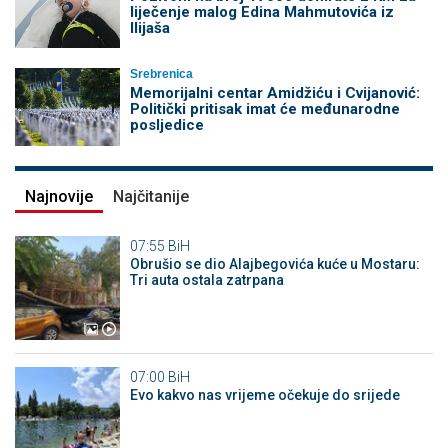
liječenje malog Edina Mahmutovića iz
Ilijaša
Srebrenica
Memorijalni centar Amidžiću i Cvijanović:
Politički pritisak imat će međunarodne
posljedice
Najnovije
Najčitanije
07:55
BiH
Obrušio se dio Alajbegovića kuće u Mostaru:
Tri auta ostala zatrpana
07:00
BiH
Evo kakvo nas vrijeme očekuje do srijede