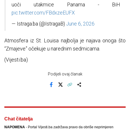
uoči utakmice Panama - BiH
pic.twitter.com/FBdxzeEUFX
— Istraga.ba (@IstragaB)
June 6, 2026
Atmosfera iz St. Louisa najbolja je najava onoga što
“Zmajeve” očekuje u narednim sedmicama.
(Vijesti.ba)
Podijeli ovaj članak
Facebook
X
Kopiraj link
Više
Chat čitatelja
NAPOMENA
- Portal Vijesti.ba zadržava pravo da obriše neprimjeren