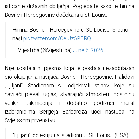
isticanje državnih obilježja. Pogledajte kako je himna
Bosne i Hercegovine dočekana u St. Louisu.
Himna Bosne i Hercegovine u St. Louisu. Sretno
naši
pic.twitter.com/CelUz6PBRQ
— Vijesti.ba (@Vijesti_ba)
June 6, 2026
Nije izostala ni pjesma koja je postala nezaobilazan
dio okupljanja navijača Bosne i Hercegovine, Halidovi
„Ljiljani“. Stadionom su odjekivali stihovi koje su
navijači pjevali uglas, stvarajući atmosferu dostojnu
velikih takmičenja i dodatno podižući moral
izabranicima Sergeja Barbareza uoči nastupa na
Svjetskom prvenstvu.
“Ljiljani” odjekuju na stadionu u St. Louisu (USA)