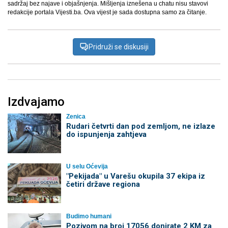
sadržaj bez najave i objašnjenja. Mišljenja iznešena u chatu nisu stavovi
redakcije portala Vijesti.ba. Ova vijest je sada dostupna samo za čitanje.
Pridruži se diskusiji
Izdvajamo
Zenica
Rudari četvrti dan pod zemljom, ne izlaze
do ispunjenja zahtjeva
U selu Oćevija
"Pekijada" u Varešu okupila 37 ekipa iz
četiri države regiona
Budimo humani
Pozivom na broj 17056 donirate 2 KM za