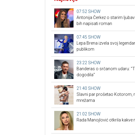
07:52
SHOW
Antonija Čerkez o starim ljuba
bih napisati roman
07:45
SHOW
Lepa Brena izvela svoj legendar
publikom
23:22
SHOW
Banderas o srčanom udaru: "To 
dogodila"
21:40
SHOW
Slavni par prošetao Kotorom, r
mrežama
21:02
SHOW
Rada Manojlović otkrila kakve m