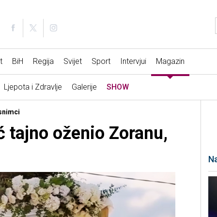
t
BiH
Regija
Svijet
Sport
Intervjui
Magazin
Ljepota i Zdravlje
Galerije
SHOW
 snimci
 tajno oženio Zoranu,
Na