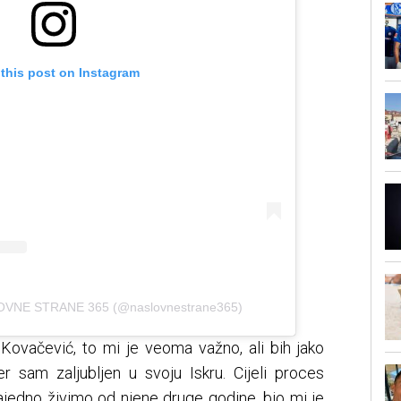
 this post on Instagram
LOVNE STRANE 365 (@naslovnestrane365)
 Kovačević, to mi je veoma važno, ali bih jako
er sam zaljubljen u svoju Iskru. Cijeli proces
ajedno živimo od njene druge godine, bio mi je