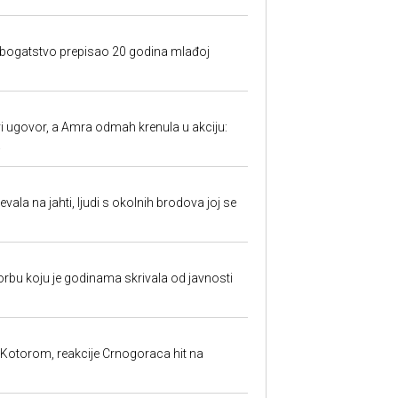
e bogatstvo prepisao 20 godina mlađoj
 ugovor, a Amra odmah krenula u akciju:
.
evala na jahti, ljudi s okolnih brodova joj se
borbu koju je godinama skrivala od javnosti
 Kotorom, reakcije Crnogoraca hit na