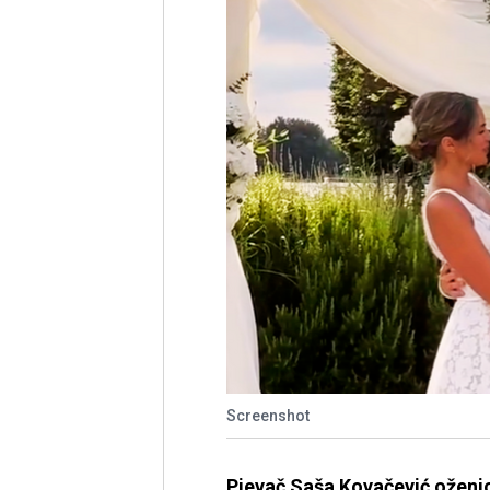
Screenshot
Pjevač Saša Kovačević oženio 