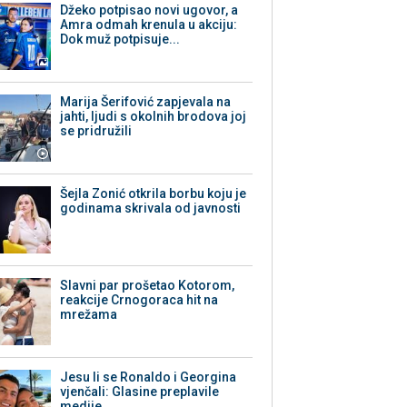
Džeko potpisao novi ugovor, a
Amra odmah krenula u akciju:
Dok muž potpisuje...
Marija Šerifović zapjevala na
jahti, ljudi s okolnih brodova joj
se pridružili
Šejla Zonić otkrila borbu koju je
godinama skrivala od javnosti
Slavni par prošetao Kotorom,
reakcije Crnogoraca hit na
mrežama
Jesu li se Ronaldo i Georgina
vjenčali: Glasine preplavile
medije