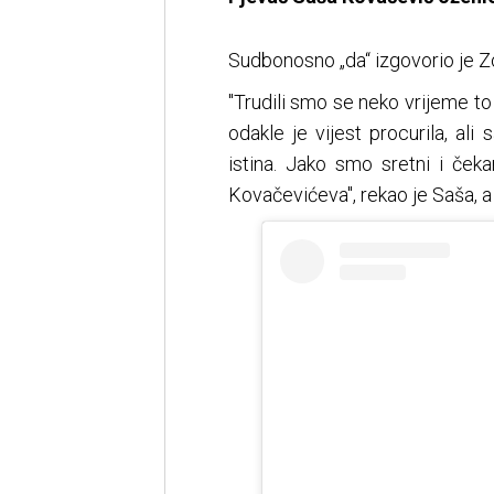
Sudbonosno „da“ izgovorio je Z
"Trudili smo se neko vrijeme t
odakle je vijest procurila, a
istina. Jako smo sretni i če
Kovačevićeva", rekao je Saša, a