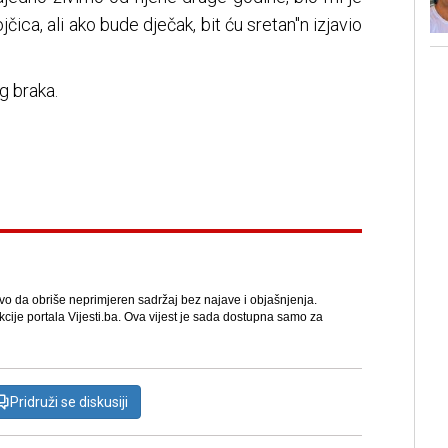
jčica, ali ako bude dječak, bit ću sretan"n izjavio
g braka.
avo da obriše neprimjeren sadržaj bez najave i objašnjenja.
kcije portala Vijesti.ba. Ova vijest je sada dostupna samo za
Pridruži se diskusiji