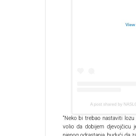
View
A post shared by NAS
"Neko bi trebao nastaviti lozu
volio da dobijem djevojčicu j
njenog odrastanja, budući da z