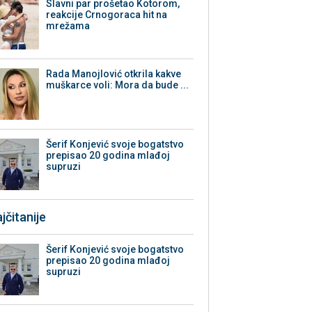
Slavni par prošetao Kotorom,
reakcije Crnogoraca hit na
mrežama
Rada Manojlović otkrila kakve
muškarce voli: Mora da bude ...
Šerif Konjević svoje bogatstvo
prepisao 20 godina mlađoj
supruzi
jčitanije
Šerif Konjević svoje bogatstvo
prepisao 20 godina mlađoj
supruzi