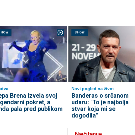
SHOW
SHOW
udva
Novi pogled na život
epa Brena izvela svoj
Banderas o srčanom
egendarni pokret, a
udaru: "To je najbolja
nda pala pred publikom
stvar koja mi se
dogodila"
Najčitanije