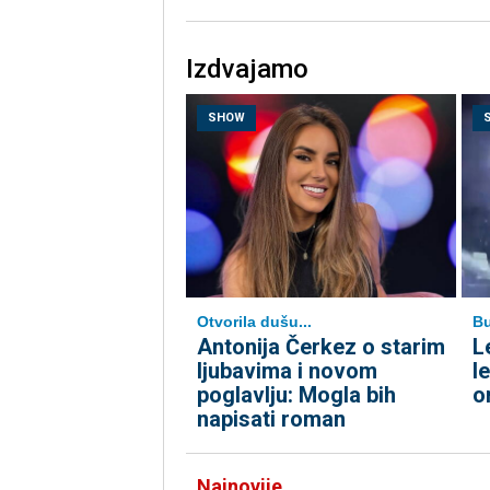
Izdvajamo
SHOW
Otvorila dušu...
B
Antonija Čerkez o starim
L
ljubavima i novom
l
poglavlju: Mogla bih
o
napisati roman
Najnovije