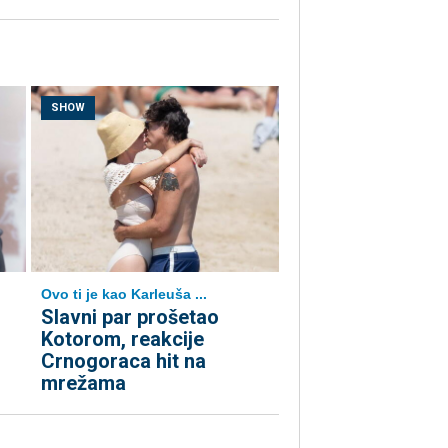
SHOW
Ovo ti je kao Karleuša ...
Slavni par prošetao
Kotorom, reakcije
Crnogoraca hit na
mrežama