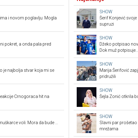
SHOW
vima i novom poglavlju: Mogla
Šerif Konjević svoj
supruzi
SHOW
ni pokret, a onda pala pred
Džeko potpisao novi
Dok muž potpisuje..
SHOW
je najbolja stvar koja mi se
Marija Šerifović zapj
pridružili
SHOW
eakcije Crnogoraca hit na
Šejla Zonić otkrila 
SHOW
uškarce voli: Mora da bude ...
Slavni par prošetao
mrežama