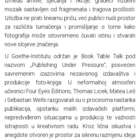
između arhive, sjećanja i fikcije, gradeći vizuelni
mozaik sastavljen od fragmenata i tragova prošlosti.
Izložba ne prati linearnu priču, već publici nudi prostor
za različita tumačenja i promišljanje o tome kako
fotografija može istovremeno čuvati istinu i stvarati
nove slojeve značenja.
U Goethe-Institutu održan je Book Table Talk pod
nazivom „Publishing Under Pressure“, posvećen
savremenim izazovima nezavisnog izdavaštva i
produkcije foto-knjiga. U neformalnoj atmosferi
učesnici Four Eyes Éditions, Thomas Licek, Matea Leš
i Sebastian Wells razgovarali su o procesima nastanka
publikacija, opstanku malih izdavačkih platformi,
nepredviđenim situacijama u produkciji te važnosti
istrajnosti u kreativnom radu. Kroz lična iskustva i
anegdote otvoren je prostor za iskrenu razmjenu ideja