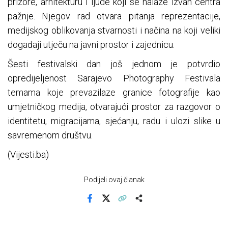
prizore, arhitekturu i ljude koji se nalaze izvan centra
pažnje. Njegov rad otvara pitanja reprezentacije,
medijskog oblikovanja stvarnosti i načina na koji veliki
događaji utječu na javni prostor i zajednicu.
Šesti festivalski dan još jednom je potvrdio
opredijeljenost Sarajevo Photography Festivala
temama koje prevazilaze granice fotografije kao
umjetničkog medija, otvarajući prostor za razgovor o
identitetu, migracijama, sjećanju, radu i ulozi slike u
savremenom društvu.
(Vijesti.ba)
Podijeli ovaj članak
Facebook
X
Kopiraj link
Više