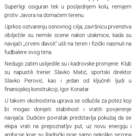
Superligi osiguran tek u posljednjem kolu, remijem
protiv Javora na domaćem terenu.
Uprkos ostvarenju osnovnog cilja, završnicu prvenstva
obilježile su nemile scene nakon utakmice, kada su
navijači „crveni đavoli“ ušli na teren i fizički nasrnuli na
fudbalere svog tima.
Nedugo zatim uslijedile su i kadrovske promjene. Klub
su napustili trener Slavko Matić, sportski direktor
Slavko Perović, kao i jedan od ključnih ljudi u
finansijskoj konstrukciji, Igor Konatar.
U takvim okolnostima uprava se odlučila za potez koji
bi mogao donijeti stabilnost i vratiti povjerenje
navijača. Dudićev povratak predstavlja pokušaj da se
ekipa vrati na prepoznatljiv put, uz novu energiju i
ambicije koje su Radnički prije samo nekoliko sezona