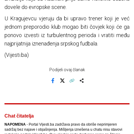
dovele do evropske scene.
U Kragujevcu vjeruju da bi upravo trener koji je već
jednom preporodio klub mogao biti čovjek koji će ga
ponovo izvesti iz turbulentnog perioda i vratiti među
najprijatnija iznenađenja srpskog fudbala.
(Vijesti.ba)
Podijeli ovaj članak
Facebook
X
Kopiraj link
Više
Chat čitatelja
NAPOMENA
- Portal Vijesti.ba zadržava pravo da obriše neprimjeren
sadržaj bez najave i objašnjenja. Mišljenja iznešena u chatu nisu stavovi