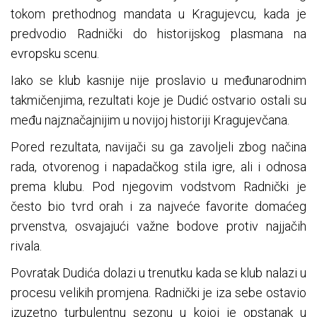
tokom prethodnog mandata u Kragujevcu, kada je
predvodio Radnički do historijskog plasmana na
evropsku scenu.
Iako se klub kasnije nije proslavio u međunarodnim
takmičenjima, rezultati koje je Dudić ostvario ostali su
među najznačajnijim u novijoj historiji Kragujevčana.
Pored rezultata, navijači su ga zavoljeli zbog načina
rada, otvorenog i napadačkog stila igre, ali i odnosa
prema klubu. Pod njegovim vodstvom Radnički je
često bio tvrd orah i za najveće favorite domaćeg
prvenstva, osvajajući važne bodove protiv najjačih
rivala.
Povratak Dudića dolazi u trenutku kada se klub nalazi u
procesu velikih promjena. Radnički je iza sebe ostavio
izuzetno turbulentnu sezonu u kojoj je opstanak u