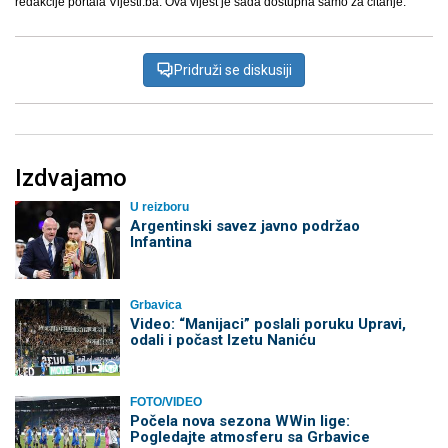
redakcije portala Vijesti.ba. Ova vijest je sada dostupna samo za čitanje.
Pridruži se diskusiji
Izdvajamo
U reizboru
Argentinski savez javno podržao
Infantina
Grbavica
Video: “Manijaci” poslali poruku Upravi,
odali i počast Izetu Naniću
FOTO/VIDEO
Počela nova sezona WWin lige:
Pogledajte atmosferu sa Grbavice