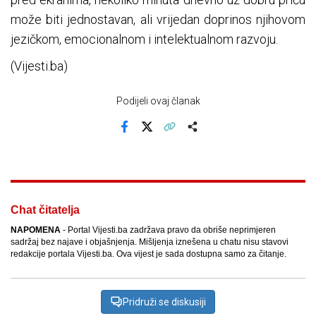
može biti jednostavan, ali vrijedan doprinos njihovom
jezičkom, emocionalnom i intelektualnom razvoju.
(Vijesti.ba)
Podijeli ovaj članak
Facebook
X
Kopiraj link
Više
Chat čitatelja
NAPOMENA
- Portal Vijesti.ba zadržava pravo da obriše neprimjeren
sadržaj bez najave i objašnjenja. Mišljenja iznešena u chatu nisu stavovi
redakcije portala Vijesti.ba. Ova vijest je sada dostupna samo za čitanje.
Pridruži se diskusiji