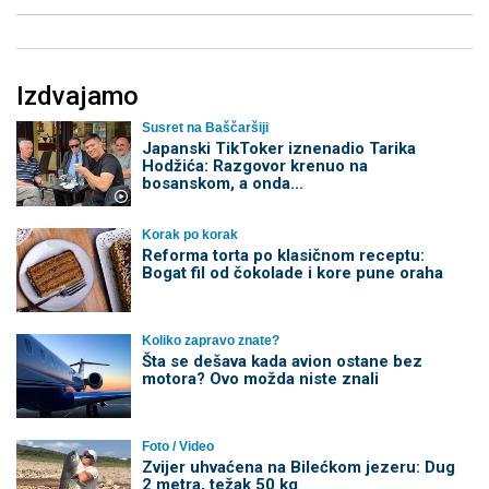
Izdvajamo
Susret na Baščaršiji
Japanski TikToker iznenadio Tarika
Hodžića: Razgovor krenuo na
bosanskom, a onda...
Korak po korak
Reforma torta po klasičnom receptu:
Bogat fil od čokolade i kore pune oraha
Koliko zapravo znate?
Šta se dešava kada avion ostane bez
motora? Ovo možda niste znali
Foto / Video
Zvijer uhvaćena na Bilećkom jezeru: Dug
2 metra, težak 50 kg