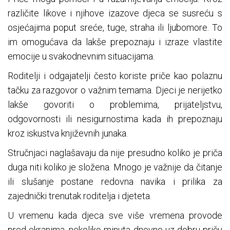
različite likove i njihove izazove djeca se susreću s
osjećajima poput sreće, tuge, straha ili ljubomore. To
im omogućava da lakše prepoznaju i izraze vlastite
emocije u svakodnevnim situacijama.
Roditelji i odgajatelji često koriste priče kao polaznu
tačku za razgovor o važnim temama. Djeci je nerijetko
lakše govoriti o problemima, prijateljstvu,
odgovornosti ili nesigurnostima kada ih prepoznaju
kroz iskustva književnih junaka.
Stručnjaci naglašavaju da nije presudno koliko je priča
duga niti koliko je složena. Mnogo je važnije da čitanje
ili slušanje postane redovna navika i prilika za
zajednički trenutak roditelja i djeteta.
U vremenu kada djeca sve više vremena provode
pred ekranima, nekoliko minuta dnevno uz dobru priču