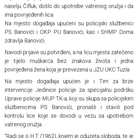
naselju Čifluk, došlo do upotrebe vatrenog oružja i da
ima povrijeđenih lica.
Na mjesto događaja upućeni su policijski službenici
PS Banovići i OKP PU Banovići, kao i SHMP Doma
zdravlja Banovići.
Navodi prijave su potvrđeni, a na licu mjesta zatečeno
je tijelo muškarca bez znakova života i jedna
povrijeđena žena koja je prevezena u JZU UKC Tuzla.
Na mjesto događaja upućen je i Tim za brze
intervencije Jedinice policije za specijalnu podršku
Uprave policije MUP TK-a, koji su skupa sa policijskim
službenicima PS Banovići, pronašli i stavili pod
kontrolu lice koje se dovodi u vezu sa upotrebom
vatrenog oružja.
"Radi se o H.T. (1962), kojem je oduzeta sloboda, te je