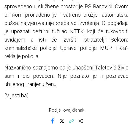
sprovedeno u službene prostorije PS Banovići. Ovom
prilikom pronađeno je i vatreno oružje- automatska
puška, najvjerovatnije sredstvo izvršenja. O događaju
je upoznat dežurni tužilac KTTK, koji će rukovoditi
uviđajem a isti će izvršiti istražitelji Sektora
kriminalističke policije Uprave policije MUP TK-a"-
rekla je policija.
Nazvanično saznajemo da je uhapšeni Taletović živio
sam i bio povučen. Nije poznato je li poznavao
ubijenog i ranjenu ženu.
(Vijesti.ba)
Podijeli ovaj članak
Facebook
X
Kopiraj link
Više