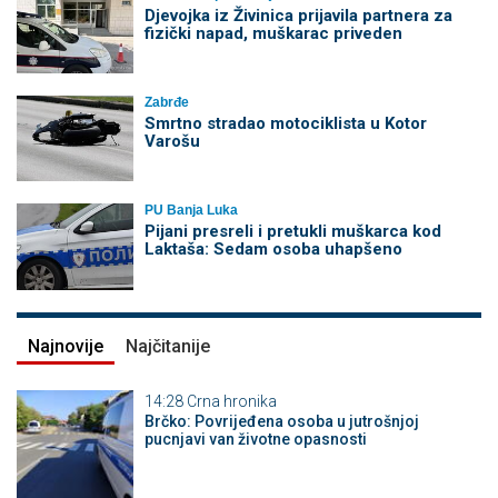
Djevojka iz Živinica prijavila partnera za
fizički napad, muškarac priveden
Zabrđe
Smrtno stradao motociklista u Kotor
Varošu
PU Banja Luka
Pijani presreli i pretukli muškarca kod
Laktaša: Sedam osoba uhapšeno
Najnovije
Najčitanije
14:28
Crna hronika
Brčko: Povrijeđena osoba u jutrošnjoj
pucnjavi van životne opasnosti