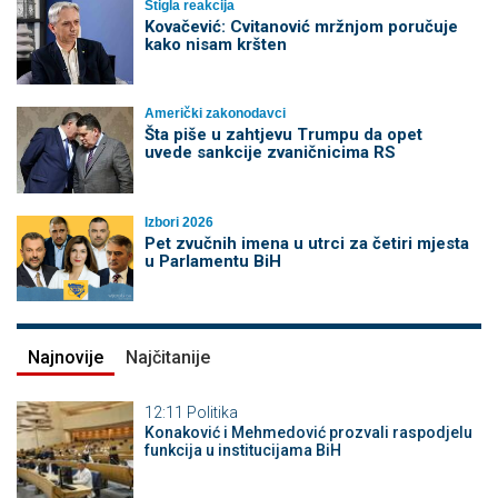
Stigla reakcija
Kovačević: Cvitanović mržnjom poručuje
kako nisam kršten
Američki zakonodavci
Šta piše u zahtjevu Trumpu da opet
uvede sankcije zvaničnicima RS
Izbori 2026
Pet zvučnih imena u utrci za četiri mjesta
u Parlamentu BiH
Najnovije
Najčitanije
12:11
Politika
Konaković i Mehmedović prozvali raspodjelu
funkcija u institucijama BiH