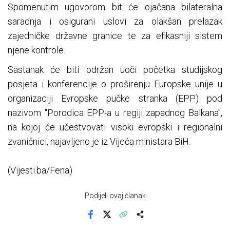
Spomenutim ugovorom bit će ojačana bilateralna
saradnja i osigurani uslovi za olakšan prelazak
zajedničke državne granice te za efikasniji sistem
njene kontrole.
Sastanak će biti održan uoči početka studijskog
posjeta i konferencije o proširenju Europske unije u
organizaciji Evropske pučke stranka (EPP) pod
nazivom "Porodica EPP-a u regiji zapadnog Balkana",
na kojoj će učestvovati visoki evropski i regionalni
zvaničnici, najavljeno je iz Vijeća ministara BiH.
(Vijesti.ba/Fena)
Podijeli ovaj članak
Facebook
X
Kopiraj link
Više