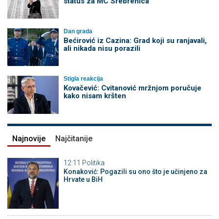
status za MC Srebrenica
Dan grada
Bećirović iz Cazina: Grad koji su ranjavali,
ali nikada nisu porazili
Stigla reakcija
Kovačević: Cvitanović mržnjom poručuje
kako nisam kršten
Najnovije
Najčitanije
12:11
Politika
Konaković: Pogazili su ono što je učinjeno za
Hrvate u BiH