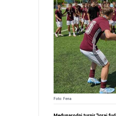
Foto: Fena
Međunarodni turnir ''Igraj fud