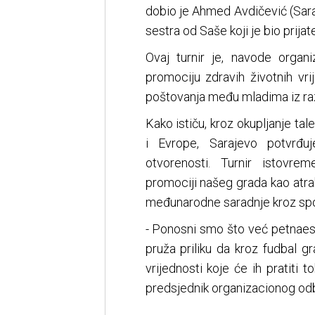
dobio je Ahmed Avdičević (Saraj
sestra od Saše koji je bio prijat
Ovaj turnir je, navode organi
promociju zdravih životnih vrij
poštovanja među mladima iz razli
Kako ističu, kroz okupljanje ta
i Evrope, Sarajevo potvrđuj
otvorenosti. Turnir istovre
promociji našeg grada kao atrak
međunarodne saradnje kroz spo
- Ponosni smo što već petnaes
pruža priliku da kroz fudbal gr
vrijednosti koje će ih pratiti 
predsjednik organizacionog odb