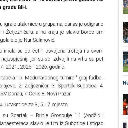
m gradu BiH.
tu igrale utakmice u grupama, danas je odigrano
 i Željezničara, a na kraju je slavio bordo tim
 gola bio je Nur Salimović.
ba imala su po četiri osvojena trofeja na ovom
najuspješniji jer su se izdvojili na vrhu sa pet
7., 2021., 2025. i 2026. godine.
tabela 15. Međunarodnog turnira ''Igraj fudbal,
Na
Sarajevo, 2. Željezničar, 3. Spartak Subotica, 4.
 SV Donau, 7. Čelik, 8. Novi Pazar.
 i utakmice za 3., 5. i 7. mjesto.
i su Spartak – Brinje Grospulje 1:1 (Andžić i
edanaesteraca slavio je tim iz Subotice i stigao