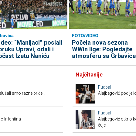
bavica
FOTO/VIDEO
ideo: “Manijaci” poslali
Počela nova sezona
oruku Upravi, odali i
WWin lige: Pogledajte
očast Izetu Naniću
atmosferu sa Grbavice
Najčitanije
Fudbal
ušali smo razne priče...
Alajbegović podijeli
Fudbal
o Infantina
Alajbegović otkrio k
čuje