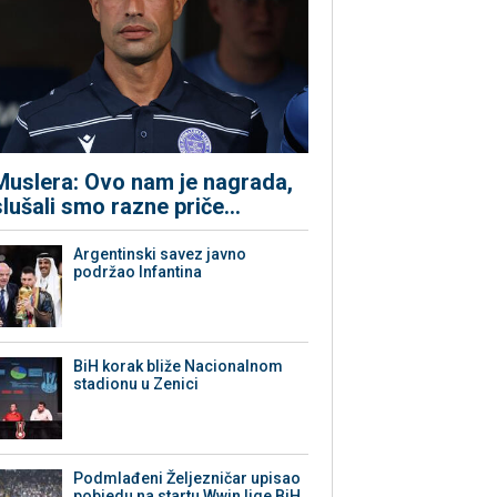
Muslera: Ovo nam je nagrada,
slušali smo razne priče...
Argentinski savez javno
podržao Infantina
BiH korak bliže Nacionalnom
stadionu u Zenici
Podmlađeni Željezničar upisao
pobjedu na startu Wwin lige BiH