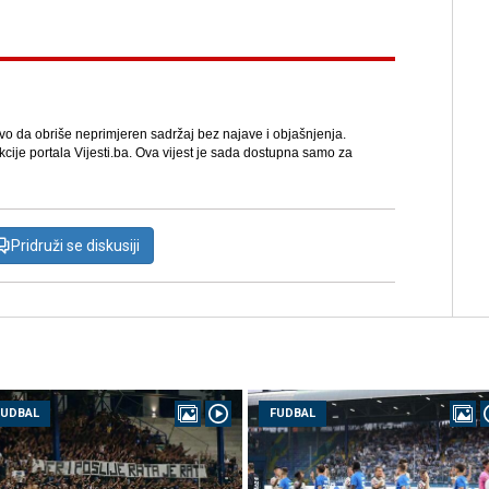
avo da obriše neprimjeren sadržaj bez najave i objašnjenja.
kcije portala Vijesti.ba. Ova vijest je sada dostupna samo za
Pridruži se diskusiji
FUDBAL
FUDBAL