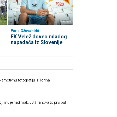
Faris Dževahirić
FK Velež doveo mladog
napadača iz Slovenije
o emotivnu fotografiju iz Torina
oji mu je nadimak, 99% fanova to prvi put