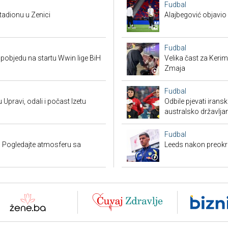
Fudbal
tadionu u Zenici
Alajbegović objavio 
Fudbal
pobjedu na startu Wwin lige BiH
Velika čast za Keri
Zmaja
Fudbal
 Upravi, odali i počast Izetu
Odbile pjevati irans
australsko državlja
Fudbal
 Pogledajte atmosferu sa
Leeds nakon preokre