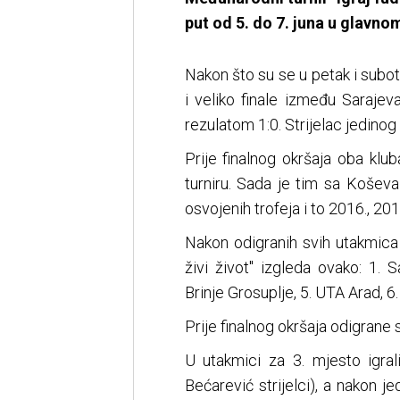
put od 5. do 7. juna u glavno
Nakon što su se u petak i subo
i veliko finale između Sarajeva
rezulatom 1:0. Strijelac jedinog
Prije finalnog okršaja oba klu
turniru. Sada je tim sa Koševa 
osvojenih trofeja i to 2016., 201
Nakon odigranih svih utakmica 
živi život'' izgleda ovako: 1. 
Brinje Grosuplje, 5. UTA Arad, 6.
Prije finalnog okršaja odigrane su
U utakmici za 3. mjesto igral
Bećarević strijelci), a nakon j