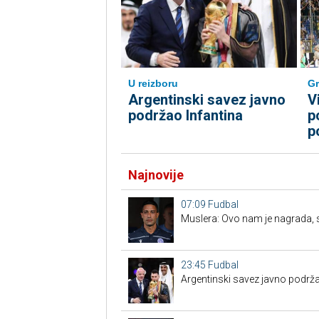
U reizboru
Gr
Argentinski savez javno
V
podržao Infantina
p
p
Najnovije
07:09
Fudbal
Muslera: Ovo nam je nagrada, sl
23:45
Fudbal
Argentinski savez javno podrža