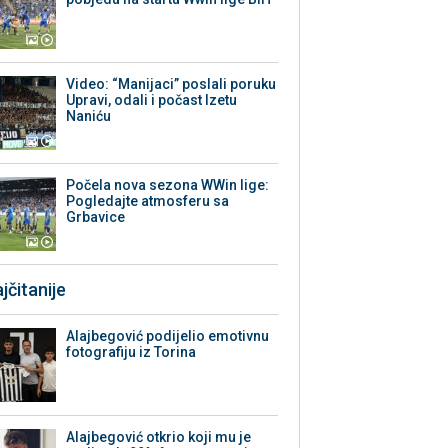
Video: “Manijaci” poslali poruku
Upravi, odali i počast Izetu
Naniću
Počela nova sezona WWin lige:
Pogledajte atmosferu sa
Grbavice
jčitanije
Alajbegović podijelio emotivnu
fotografiju iz Torina
Alajbegović otkrio koji mu je