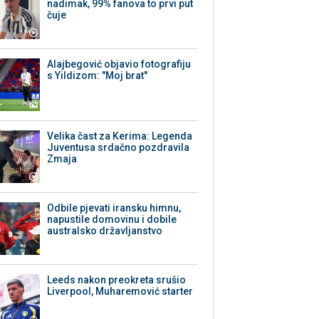
nadimak, 99% fanova to prvi put
čuje
Alajbegović objavio fotografiju
s Yildizom: "Moj brat"
Velika čast za Kerima: Legenda
Juventusa srdačno pozdravila
Zmaja
Odbile pjevati iransku himnu,
napustile domovinu i dobile
australsko državljanstvo
Leeds nakon preokreta srušio
Liverpool, Muharemović starter