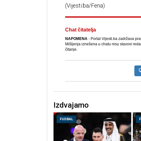
(Vijesti.ba/Fena)
Chat čitatelja
NAPOMENA
- Portal Vijesti.ba zadržava pr
Mišljenja iznešena u chatu nisu stavovi reda
čitanje.
Izdvajamo
FUDBAL