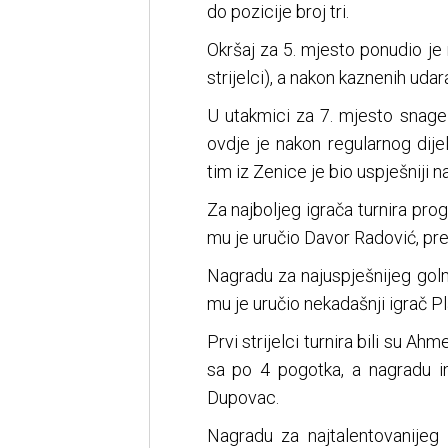
do pozicije broj tri.
Okršaj za 5. mjesto ponudio j
strijelci), a nakon kaznenih udar
U utakmici za 7. mjesto snage 
ovdje je nakon regularnog dijel
tim iz Zenice je bio uspješniji n
Za najboljeg igrača turnira pr
mu je uručio Davor Radović, pr
Nagradu za najuspješnijeg golm
mu je uručio nekadašnji igrač P
Prvi strijelci turnira bili su Ah
sa po 4 pogotka, a nagradu i
Dupovac.
Nagradu za najtalentovanijeg