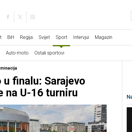
t
BiH
Regija
Svijet
Sport
Intervjui
Magazin
Auto-moto
Ostali sportovi
ominacija
 u finalu: Sarajevo
e na U-16 turniru
Na