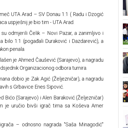
e meč UTA Arad – SV Donau 1:1 ( Radu i Dzogić
aca uspješnij je bio tim - UTA Arad.
su odmjerili Čelik – Novi Pazar, a zanimljivo i
a bilo 1:1 (pogađali Duraković i Dazdarević), a
akon penala.
oglašen je Ahmed Čaušević (Sarajevo), a nagradu
edsjednik Organizacionog odbora turnira.
ana dobio je Zak Agić (Željezničar), a nagradu
lavih s Grbavice Enes Sipović.
med Bićo (Sarajevo) i Alen Baraković (Željezničar)
m je uručio bivši igrač tima sa Koševa Amer
 igrača – odnosno nagrada ''Saša Minagodić''