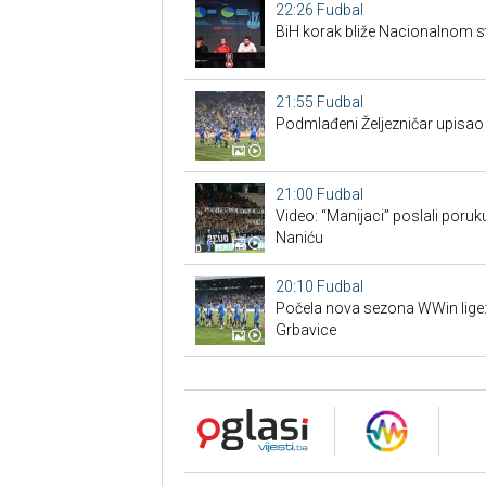
22:26
Fudbal
BiH korak bliže Nacionalnom s
21:55
Fudbal
Podmlađeni Željezničar upisao 
21:00
Fudbal
Video: “Manijaci” poslali poruku
Naniću
20:10
Fudbal
Počela nova sezona WWin lige:
Grbavice