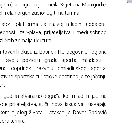
evo), a nagradu je uručila Svjetlana Manigodić,
elj i član organizacionog tima turnira.
zatori, platforma za razvoj mladih fudbalera,
ednosti, fair-playa, prijateljstva i međusobnog
čitih zemalja i kultura.
lentovanih ekipa iz Bosne i Hercegovine, regiona
e svoju poziciju grada sporta, mladosti i
meno doprinosi razvoju omladinskog sporta,
tivne sportsko-turističke destinacije te jačanju
rt.
t godina stvaramo događaj koji mladim ljudima
ade prijateljstva, stiču nova iskustva i usvajaju
tokom cijelog života - istakao je Davor Radović
ora turnira.