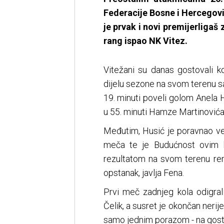
Federacije Bosne i Hercegovin
je prvak i novi premijerligaš z
rang ispao NK Vitez.
Vitežani su danas gostovali 
dijelu sezone na svom terenu sa
19. minuti poveli golom Anela H
u 55. minuti Hamze Martinovića, 
Međutim, Husić je poravnao već
meča te je Budućnost ovim b
rezultatom na svom terenu rem
opstanak, javlja Fena.
Prvi meč zadnjeg kola odigral
Čelik, a susret je okončan nerij
samo jednim porazom - na gosto