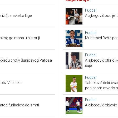
Fudbal
 iz španske La Lige
Alajbegović podijeli
Fudbal
skog golmana u historiji
Muhamed Bešić potp
Fudbal
bjedu protiv Šunjićevog Pafosa
Alajbegović otkrio k
čuje
Fudbal
otiv Vitebska
Tabaković debitovao
pobjedom otvorio 
Fudbal
natog fudbalera do smrti
Alajbegović objavio 