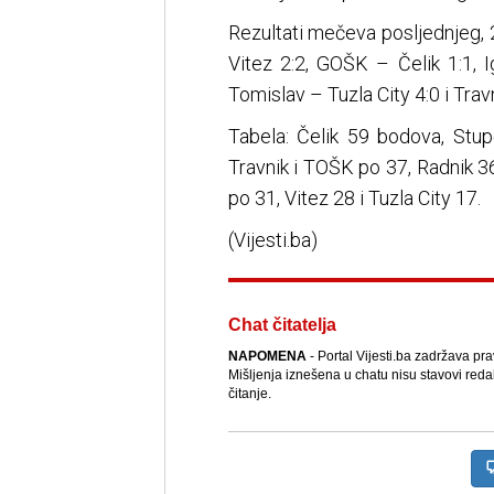
Rezultati mečeva posljednjeg, 
Vitez 2:2, GOŠK – Čelik 1:1,
Tomislav – Tuzla City 4:0 i Trav
Tabela: Čelik 59 bodova, Stu
Travnik i TOŠK po 37, Radnik 3
po 31, Vitez 28 i Tuzla City 17.
(Vijesti.ba)
Chat čitatelja
NAPOMENA
- Portal Vijesti.ba zadržava pr
Mišljenja iznešena u chatu nisu stavovi reda
čitanje.