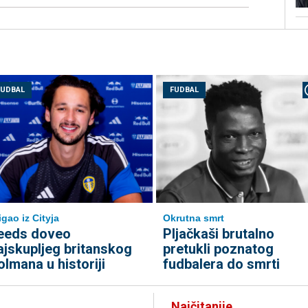
FUDBAL
FUDBAL
igao iz Cityja
Okrutna smrt
eeds doveo
Pljačkaši brutalno
ajskupljeg britanskog
pretukli poznatog
olmana u historiji
fudbalera do smrti
Najčitanije