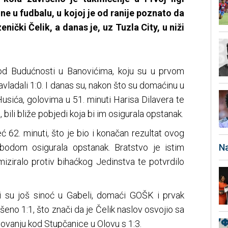
e u fudbalu, u kojoj je od ranije poznato da
enički Čelik, a danas je, uz Tuzla City, u niži
kod Budućnosti u Banovićima, koju su u prvom
vladali 1:0. I danas su, nakon što su domaćinu u
usića, golovima u 51. minuti Harisa Dilavera te
bili bliže pobjedi koja bi im osigurala opstanak.
 62. minuti, što je bio i konačan rezultat ovog
odom osigurala opstanak. Bratstvo je istim
Na
iziralo protiv bihaćkog Jedinstva te potvrdilo
i su još sinoć u Gabeli, domaći GOŠK i prvak
ešeno 1:1, što znači da je Čelik naslov osvojio sa
vanju kod Stupčanice u Olovu s 1:3.