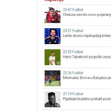
23:47
Fudbal
Chelsea završio novo pojačanje
23:21
Fudbal
Leeds doveo najskupljeg britan
22:42
Fudbal
Haris Tabaković pogodio za po
22:26
Fudbal
Minimalac Borca u Banjaluci pr
21:14
Fudbal
Pljačkaši brutalno pretukli poz