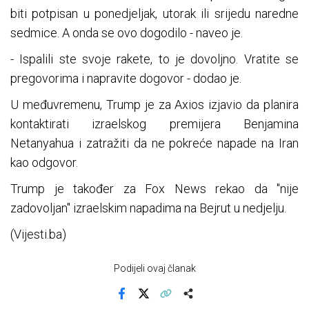
biti potpisan u ponedjeljak, utorak ili srijedu naredne
sedmice. A onda se ovo dogodilo - naveo je.
- Ispalili ste svoje rakete, to je dovoljno. Vratite se
pregovorima i napravite dogovor - dodao je.
U međuvremenu, Trump je za Axios izjavio da planira
kontaktirati izraelskog premijera Benjamina
Netanyahua i zatražiti da ne pokreće napade na Iran
kao odgovor.
Trump je također za Fox News rekao da "nije
zadovoljan" izraelskim napadima na Bejrut u nedjelju.
(Vijesti.ba)
Podijeli ovaj članak
Facebook
X
Kopiraj link
Više