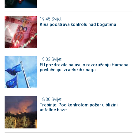
19:45
Svijet
Kina pooštrava kontrolu nad bogatima
19:03
Svijet
EU pozdravila najavu o razoružanju Hamasa i
povlačenju izraelskih snaga
18:30
Svijet
Trebinje: Pod kontrolom požar u blizini
asfaltne baze