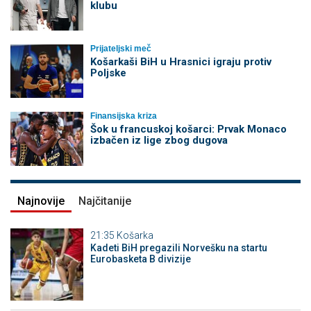
klubu
Prijateljski meč
Košarkaši BiH u Hrasnici igraju protiv
Poljske
Finansijska kriza
Šok u francuskoj košarci: Prvak Monaco
izbačen iz lige zbog dugova
Najnovije
Najčitanije
21:35
Košarka
Kadeti BiH pregazili Norvešku na startu
Eurobasketa B divizije