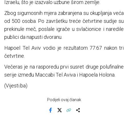
Izraelu, što je izazvalo uzbune širom zemlje.
Zbog sigurnosnih mjera zabranjena su okupljanja veća
od 500 osoba. Po završetku treće četvrtine sudije su
prekinule meč, poslale igrače u svlačionice i naredile
publici da napusti dvoranu.
Hapoel Tel Aviv vodio je rezultatom 77:67 nakon tri
četvrtine.
Večeras je na rasporedu prvi susret druge polufinalne
serije između Maccabi Tel Aviva i Hapoela Holona.
(Vijesti.ba)
Podijeli ovaj članak
Facebook
X
Kopiraj link
Više