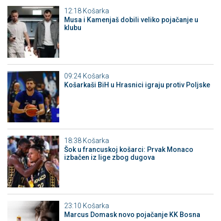
12:18
Košarka
Musa i Kamenjaš dobili veliko pojačanje u
klubu
09:24
Košarka
Košarkaši BiH u Hrasnici igraju protiv Poljske
18:38
Košarka
Šok u francuskoj košarci: Prvak Monaco
izbačen iz lige zbog dugova
23:10
Košarka
Marcus Domask novo pojačanje KK Bosna