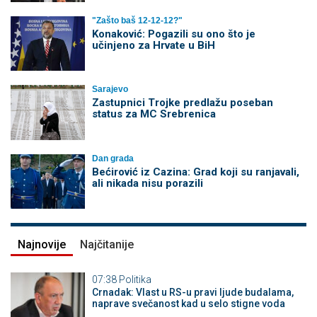
"Zašto baš 12-12-12?"
Konaković: Pogazili su ono što je
učinjeno za Hrvate u BiH
Sarajevo
Zastupnici Trojke predlažu poseban
status za MC Srebrenica
Dan grada
Bećirović iz Cazina: Grad koji su ranjavali,
ali nikada nisu porazili
Najnovije
Najčitanije
07:38
Politika
Crnadak: Vlast u RS-u pravi ljude budalama,
naprave svečanost kad u selo stigne voda