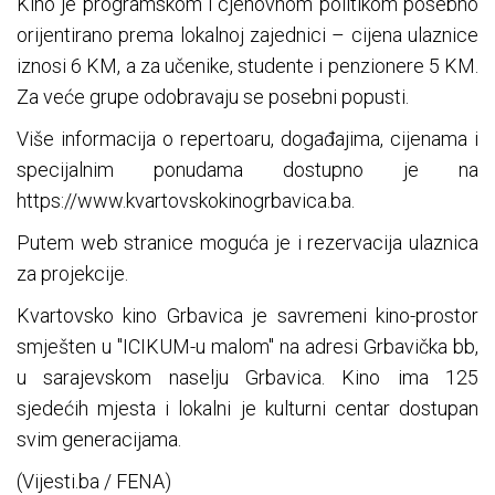
Kino je programskom i cjenovnom politikom posebno
orijentirano prema lokalnoj zajednici – cijena ulaznice
iznosi 6 KM, a za učenike, studente i penzionere 5 KM.
Za veće grupe odobravaju se posebni popusti.
Više informacija o repertoaru, događajima, cijenama i
specijalnim ponudama dostupno je na
https://www.kvartovskokinogrbavica.ba.
Putem web stranice moguća je i rezervacija ulaznica
za projekcije.
Kvartovsko kino Grbavica je savremeni kino-prostor
smješten u "ICIKUM-u malom" na adresi Grbavička bb,
u sarajevskom naselju Grbavica. Kino ima 125
sjedećih mjesta i lokalni je kulturni centar dostupan
svim generacijama.
(Vijesti.ba / FENA)