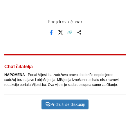
Podijeli ovaj članak
Facebook
X
Kopiraj link
Više
Chat čitatelja
NAPOMENA
- Portal Vijesti.ba zadržava pravo da obriše neprimjeren
sadržaj bez najave i objašnjenja. Mišljenja iznešena u chatu nisu stavovi
redakcije portala Vijesti.ba. Ova vijest je sada dostupna samo za čitanje.
Pridruži se diskusiji