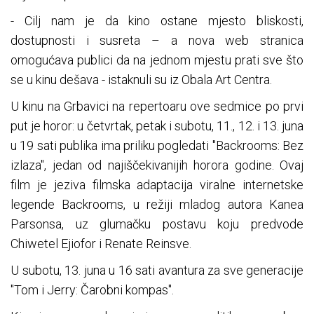
- Cilj nam je da kino ostane mjesto bliskosti,
dostupnosti i susreta – a nova web stranica
omogućava publici da na jednom mjestu prati sve što
se u kinu dešava - istaknuli su iz Obala Art Centra.
U kinu na Grbavici na repertoaru ove sedmice po prvi
put je horor: u četvrtak, petak i subotu, 11., 12. i 13. juna
u 19 sati publika ima priliku pogledati "Backrooms: Bez
izlaza", jedan od najiščekivanijih horora godine. Ovaj
film je jeziva filmska adaptacija viralne internetske
legende Backrooms, u režiji mladog autora Kanea
Parsonsa, uz glumačku postavu koju predvode
Chiwetel Ejiofor i Renate Reinsve.
U subotu, 13. juna u 16 sati avantura za sve generacije
"Tom i Jerry: Čarobni kompas".