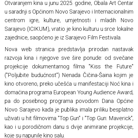
Otvaranjem kina u junu 2025. godine, Obala Art Centar
u saradnji s Općinom Novo Sarajevo i Internacionalnim
centrom igre, kulture, umjetnosti i mladih Novo
Sarajevo (ICIKUM), vratio je kino kulturu u srce lokalne
zajednice, saopćeno je iz Sarajevo Film Festivala.
Nova web stranica predstavlja prirodan nastavak
razvoja kina i njegove sve šire ponude: od svečane
projekcije dokumentarnog filma "Kiss the Future"
("Poljubite budućnost") Nenada Čičina-Šaina kojim je
kino otvoreno, preko učešća u manifestaciji Noć kina i
domaćina programa European Young Audience Award,
pa do posebnog programa povodom Dana Općine
Novo Sarajevo kada je publika imala priliku besplatno
uživati u hit filmovima "Top Gun" i "Top Gun: Maverick",
kao i u porodičnom danu s dvije animirane projekcije,
koje su napunile kino salu.