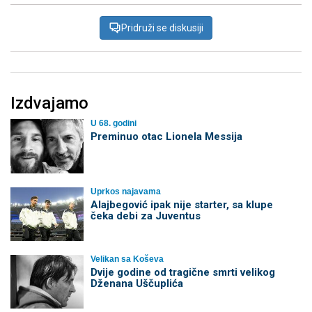
Pridruži se diskusiji
Izdvajamo
U 68. godini
Preminuo otac Lionela Messija
Uprkos najavama
Alajbegović ipak nije starter, sa klupe
čeka debi za Juventus
Velikan sa Koševa
Dvije godine od tragične smrti velikog
Dženana Uščuplića