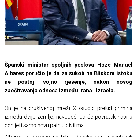
Španski ministar spoljnih poslova Hoze Manuel
Albares poručio je da za sukob na Bliskom istoku
ne postoji vojno rješenje, nakon novog
zaoštravanja odnosa između Irana i Izraela.
On je na društvenoj mreži X osudio prekid primirja
između dvije zemlje, navodeći da će povratak nasilju
donijeti samo novu patnju civilima.
Albares je pozvao na hitnu deeskalaciju i nastavak