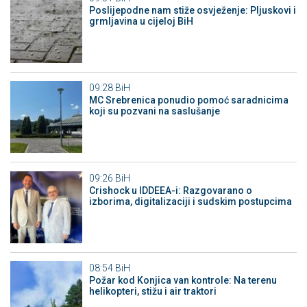
Poslijepodne nam stiže osvježenje: Pljuskovi i
grmljavina u cijeloj BiH
09:28
BiH
MC Srebrenica ponudio pomoć saradnicima
koji su pozvani na saslušanje
09:26
BiH
Crishock u IDDEEA-i: Razgovarano o
izborima, digitalizaciji i sudskim postupcima
08:54
BiH
Požar kod Konjica van kontrole: Na terenu
helikopteri, stižu i air traktori