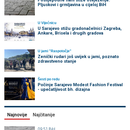
Poslijepodne nam stiže osvježenje:
Pljuskovi i grmljavina u cijeloj BiH
U Vijećnicu
U Sarajevo stižu gradonačelnici Zagreba,
Ankare, Brisela i drugih gradova
U jami "Raspotočje"
Zenički rudari još uvijek u jami, poznato
zdravstveno stanje
Šesti po redu
Počinje Sarajevo Modest Fashion Festival
- upečatljivost bh. dizajna
Najnovije
Najčitanije
09:51
BiH