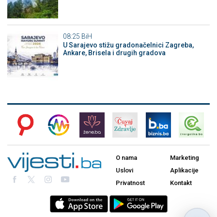
08:25
BiH
U Sarajevo stižu gradonačelnici Zagreba,
Ankare, Brisela i drugih gradova
O nama
Marketing
Uslovi
Aplikacije
Privatnost
Kontakt