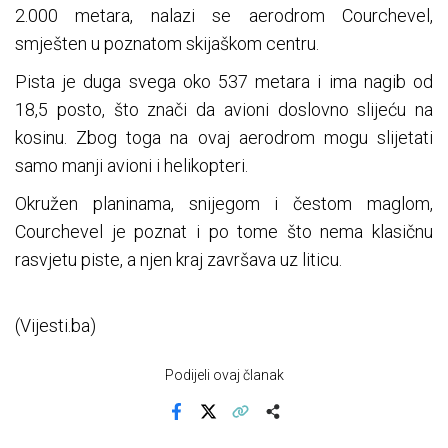
2.000 metara, nalazi se aerodrom Courchevel,
smješten u poznatom skijaškom centru.
Pista je duga svega oko 537 metara i ima nagib od
18,5 posto, što znači da avioni doslovno slijeću na
kosinu. Zbog toga na ovaj aerodrom mogu slijetati
samo manji avioni i helikopteri.
Okružen planinama, snijegom i čestom maglom,
Courchevel je poznat i po tome što nema klasičnu
rasvjetu piste, a njen kraj završava uz liticu.
(Vijesti.ba)
Podijeli ovaj članak
Facebook
X
Kopiraj link
Više