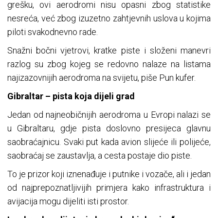
grešku, ovi aerodromi nisu opasni zbog statistike
nesreća, već zbog izuzetno zahtjevnih uslova u kojima
piloti svakodnevno rade.
Snažni bočni vjetrovi, kratke piste i složeni manevri
razlog su zbog kojeg se redovno nalaze na listama
najizazovnijih aerodroma na svijetu, piše Pun kufer.
Gibraltar – pista koja dijeli grad
Jedan od najneobičnijih aerodroma u Evropi nalazi se
u Gibraltaru, gdje pista doslovno presijeca glavnu
saobraćajnicu. Svaki put kada avion slijeće ili polijeće,
saobraćaj se zaustavlja, a cesta postaje dio piste.
To je prizor koji iznenađuje i putnike i vozače, ali i jedan
od najprepoznatljivijih primjera kako infrastruktura i
avijacija mogu dijeliti isti prostor.