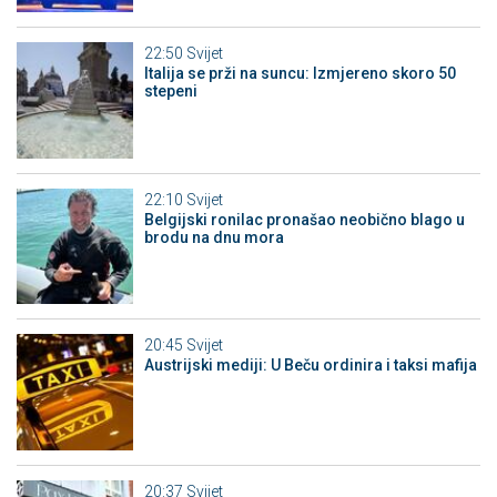
22:50
Svijet
Italija se prži na suncu: Izmjereno skoro 50
stepeni
22:10
Svijet
Belgijski ronilac pronašao neobično blago u
brodu na dnu mora
20:45
Svijet
Austrijski mediji: U Beču ordinira i taksi mafija
20:37
Svijet