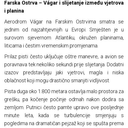
Farska Ostrva – Vágar i slijetanje između vjetrova
i planina
Aerodrom Vágar na Farskim Ostrvima smatra se
jednim od najzahtjevnijih u Evropi. Smješten je u
surovom sjevernom Atlantiku, okružen planinama,
liticama i čestim vremenskim promjenama.
Prilaz pisti često uključuje oštre manevre, a avion se
poravnava tek nekoliko sekundi prije slijetanja. Dodatni
izazov predstavljaju jaki vjetrovi, magla i niska
oblačnost koji mogu drastično smanjiti vidljivost.
Pista duga oko 1.800 metara ostavlja malo prostora za
grešku, pa kočenje počinje odmah nakon dodira sa
zemljom. Putnici često pamte upravo ove posljednje
minute leta, kada se turbulencije smjenjuju s
pogledima na dramatičan pejzaž koji se spušta prema