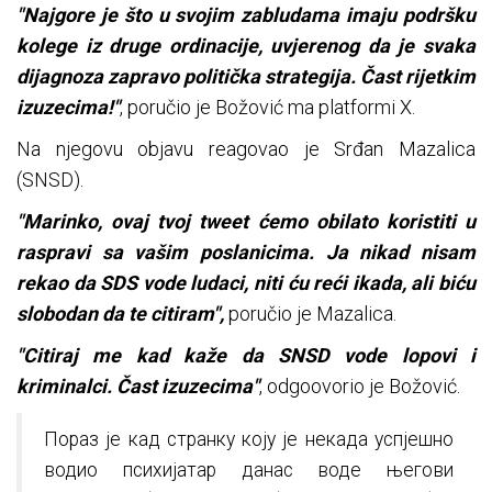
"Najgore je što u svojim zabludama imaju podršku
kolege iz druge ordinacije, uvjerenog da je svaka
dijagnoza zapravo politička strategija. Čast rijetkim
izuzecima!"
, poručio je Božović ma platformi X.
Na njegovu objavu reagovao je Srđan Mazalica
(SNSD).
"Marinko, ovaj tvoj tweet ćemo obilato koristiti u
raspravi sa vašim poslanicima. Ja nikad nisam
rekao da SDS vode ludaci, niti ću reći ikada, ali biću
slobodan da te citiram",
poručio je Mazalica.
"Citiraj me kad kaže da SNSD vode lopovi i
kriminalci. Čast izuzecima"
, odgoovorio je Božović.
Пораз је кад странку коју је некада успјешно
водио психијатар данас воде његови