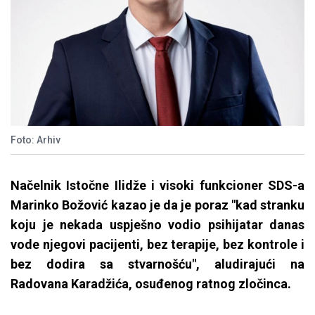
Foto: Arhiv
Načelnik Istočne Ilidže i visoki funkcioner SDS-a
Marinko Božović kazao je da je poraz "kad stranku
koju je nekada uspješno vodio psihijatar danas
vode njegovi pacijenti, bez terapije, bez kontrole i
bez dodira sa stvarnošću", aludirajući na
Radovana Karadžića, osuđenog ratnog zločinca.