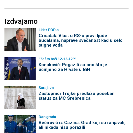
Izdvajamo
Lider PDP-a
Crnadak: Vlast u RS-u pravi ljude
budalama, naprave svečanost kad u selo
stigne voda
"Zašto baš 12-12-12?"
Konaković: Pogazili su ono što je
učinjeno za Hrvate u BiH
Sarajevo
Zastupnici Trojke predlažu poseban
status za MC Srebrenica
Dan grada
Bećirović iz Cazina: Grad koji su ranjavali,
ali nikada nisu porazili