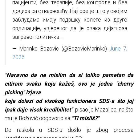
пацијенти, без терапије, без контроле и без
додира са стварношћу. Најгоре је што у својим
заблудама имају подршку колеге из друге
ординације, увјереног да је свака дијагноза
заправо политичка…
— Marinko Bozovic (@BozovicMarinko)
June 7,
2026
"Naravno da ne mislim da si toliko pametan da
citiram svaku koju kažeš, ovo je jedna "cherry
picking" izjava
koja dolazi od visokog funkcionera SDS-a što joj
ipak daje visok kredibilitet"
, pisao je Mazalica, na što
mu je Božović odgovorio sa
"Ti misliš?"
Do raskola u SDS-u došlo je zbog procesa