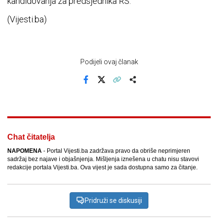
kandidovanja za predsjednika RS.
(Vijesti.ba)
Podijeli ovaj članak
Facebook
X
Kopiraj link
Više
Chat čitatelja
NAPOMENA
- Portal Vijesti.ba zadržava pravo da obriše neprimjeren
sadržaj bez najave i objašnjenja. Mišljenja iznešena u chatu nisu stavovi
redakcije portala Vijesti.ba. Ova vijest je sada dostupna samo za čitanje.
Pridruži se diskusiji