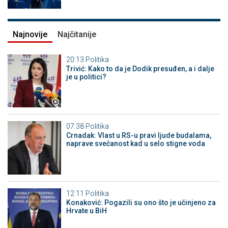
Najnovije
Najčitanije
20:13
Politika
Trivić: Kako to da je Dodik presuđen, a i dalje
je u politici?
07:38
Politika
Crnadak: Vlast u RS-u pravi ljude budalama,
naprave svečanost kad u selo stigne voda
12:11
Politika
Konaković: Pogazili su ono što je učinjeno za
Hrvate u BiH