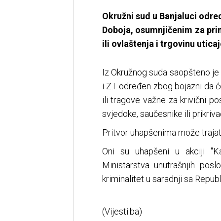
Okružni sud u Banjaluci odredi
Doboja, osumnjičenim za pri
ili ovlaštenja i trgovinu utica
Iz Okružnog suda saopšteno je da
i Z.I. određen zbog bojazni da će u
ili tragove važne za krivični p
svjedoke, saučesnike ili prikriva
Pritvor uhapšenima može trajati 
Oni su uhapšeni u akciji "K
Ministarstva unutrašnjih posl
kriminalitet u saradnji sa Repub
(Vijesti.ba)