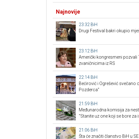
Najnovije
23:32
BiH
Drugi Festival bakri okupio mješ
23:12
BiH
Američki kongresmeni pozvali 
zvaničnicima iz RS
22:14
BiH
Bećirović i Ogrešević svečano o
Pozderca"
21:59
BiH
Međunarodna komisija za nest
"Stanite uz one koji se bore za i
21:06
BiH
Šta će značiti članstvo BiH u 