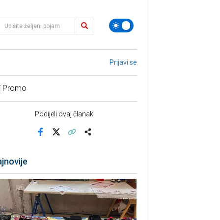
Prijavi se
/ Promo
Podijeli ovaj članak
Facebook
X
Kopiraj link
Više
jnovije