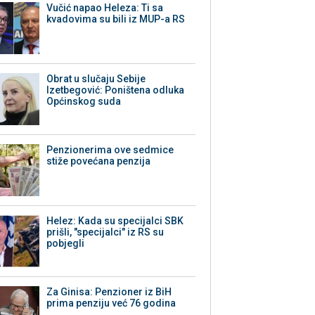
Vučić napao Heleza: Ti sa
kvadovima su bili iz MUP-a RS
Obrat u slučaju Sebije
Izetbegović: Poništena odluka
Općinskog suda
Penzionerima ove sedmice
stiže povećana penzija
Helez: Kada su specijalci SBK
prišli, "specijalci" iz RS su
pobjegli
Za Ginisa: Penzioner iz BiH
prima penziju već 76 godina