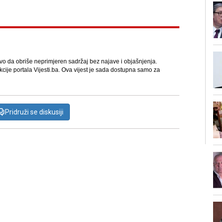
avo da obriše neprimjeren sadržaj bez najave i objašnjenja.
kcije portala Vijesti.ba. Ova vijest je sada dostupna samo za
Pridruži se diskusiji