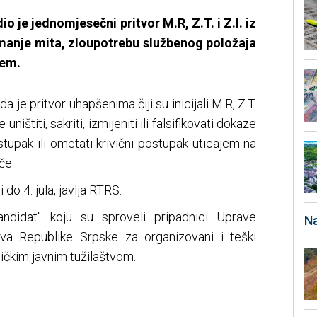
o je jednomjesečni pritvor M.R, Z.T. i Z.I. iz
manje mita, zloupotrebu službenog položaja
jem.
 je pritvor uhapšenima čiji su inicijali M.R, Z.T.
ništiti, sakriti, izmijeniti ili falsifikovati dokaze
ostupak ili ometati krivični postupak uticajem na
če.
do 4. jula, javlja RTRS.
andidat" koju su sproveli pripadnici Uprave
Na
ova Republike Srpske za organizovani i teški
ličkim javnim tužilaštvom.