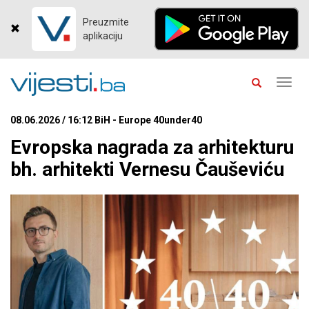
Preuzmite
aplikaciju
Toggl
navig
08.06.2026 / 16:12 BiH - Europe 40under40
Evropska nagrada za arhitekturu
bh. arhitekti Vernesu Čauševiću