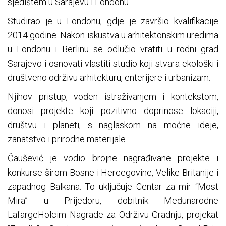
sjedištem u Sarajevu i Londonu.
Studirao je u Londonu, gdje je završio kvalifikacije
2014 godine. Nakon iskustva u arhitektonskim uredima
u Londonu i Berlinu se odlučio vratiti u rodni grad
Sarajevo i osnovati vlastiti studio koji stvara ekološki i
društveno održivu arhitekturu, enterijere i urbanizam.
Njihov pristup, vođen istraživanjem i kontekstom,
donosi projekte koji pozitivno doprinose lokaciji,
društvu i planeti, s naglaskom na moćne ideje,
zanatstvo i prirodne materijale.
Čaušević je vodio brojne nagrađivane projekte i
konkurse širom Bosne i Hercegovine, Velike Britanije i
zapadnog Balkana. To uključuje Centar za mir “Most
Mira” u Prijedoru, dobitnik Međunarodne
LafargeHolcim Nagrade za Održivu Gradnju, projekat