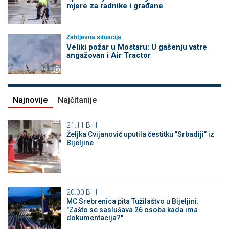
mjere za radnike i građane
Zahtjevna situacija
Veliki požar u Mostaru: U gašenju vatre
angažovan i Air Tractor
Najnovije
Najčitanije
21:11
BiH
Željka Cvijanović uputila čestitku "Srbadiji" iz
Bijeljine
20:00
BiH
MC Srebrenica pita Tužilaštvo u Bijeljini:
"Zašto se saslušava 26 osoba kada ima
dokumentacija?"