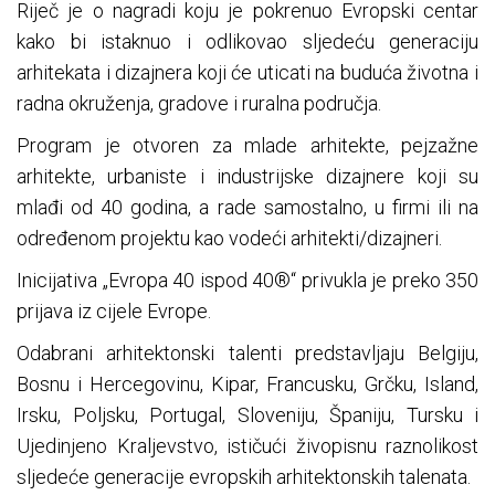
Riječ je o nagradi koju je pokrenuo Evropski centar
kako bi istaknuo i odlikovao sljedeću generaciju
arhitekata i dizajnera koji će uticati na buduća životna i
radna okruženja, gradove i ruralna područja.
Program je otvoren za mlade arhitekte, pejzažne
arhitekte, urbaniste i industrijske dizajnere koji su
mlađi od 40 godina, a rade samostalno, u firmi ili na
određenom projektu kao vodeći arhitekti/dizajneri.
Inicijativa „Evropa 40 ispod 40®“ privukla je preko 350
prijava iz cijele Evrope.
Odabrani arhitektonski talenti predstavljaju Belgiju,
Bosnu i Hercegovinu, Kipar, Francusku, Grčku, Island,
Irsku, Poljsku, Portugal, Sloveniju, Španiju, Tursku i
Ujedinjeno Kraljevstvo, ističući živopisnu raznolikost
sljedeće generacije evropskih arhitektonskih talenata.