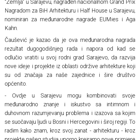
“Zemlja” u Sarajevu, nagrađen nacionalnom Grand Prix
Nagradom za BiH Arhitekturu i Half House u Sarajevu,
nominiran za međunarodne nagrade EUMies i Aga
Kahn.
Čaušević je kazao da je ova međunarodna nagrada
rezultat dugogodišnjeg rada i napora od kad se
odlučio vratiti u svoj rodni grad Sarajevo, da razvija
nove ideje i projekte iz oblasti održive arhitekture koji
su od značaja za naše zajednice i šire društvo
općenito.
- Ovdje u Sarajevu mogu kombinovati svoje
međunarodno znanje i iskustvo sa intimnom i
duhovnom razumjevanju problema i izazova sa kojim
se suočavaju ljudi u Bosni i Hercegovini i široj regiji. To
radim kako znam, kroz svoj zanat - arhitekturu - kroz
projekte našeg studija uporno kreiramo nove primjere