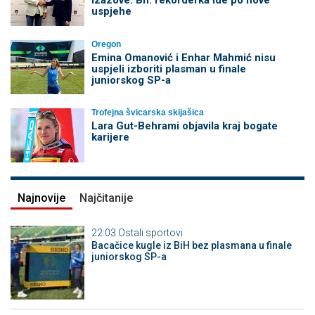
izazove: Bh. rekorderka ide po nove
uspjehe
Oregon
Emina Omanović i Enhar Mahmić nisu
uspjeli izboriti plasman u finale
juniorskog SP-a
Trofejna švicarska skijašica
Lara Gut-Behrami objavila kraj bogate
karijere
Najnovije
Najčitanije
22:03
Ostali sportovi
Bacačice kugle iz BiH bez plasmana u finale
juniorskog SP-a