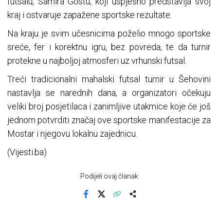
futsalu, Samira Gostu, koji uspješno predstavlja svoj
kraj i ostvaruje zapažene sportske rezultate.
Na kraju je svim učesnicima poželio mnogo sportske
sreće, fer i korektnu igru, bez povreda, te da turnir
protekne u najboljoj atmosferi uz vrhunski futsal.
Treći tradicionalni mahalski futsal turnir u Šehovini
nastavlja se narednih dana, a organizatori očekuju
veliki broj posjetilaca i zanimljive utakmice koje će još
jednom potvrditi značaj ove sportske manifestacije za
Mostar i njegovu lokalnu zajednicu.
(Vijesti.ba)
Podijeli ovaj članak
Facebook
X
Kopiraj link
Više