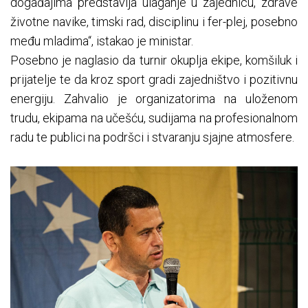
događajima predstavlja ulaganje u zajednicu, zdrave
životne navike, timski rad, disciplinu i fer-plej, posebno
među mladima“, istakao je ministar.
Posebno je naglasio da turnir okuplja ekipe, komšiluk i
prijatelje te da kroz sport gradi zajedništvo i pozitivnu
energiju. Zahvalio je organizatorima na uloženom
trudu, ekipama na učešću, sudijama na profesionalnom
radu te publici na podršci i stvaranju sjajne atmosfere.