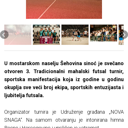
U mostarskom naselju Šehovina sinoć je svečano
otvoren 3. Tradicionalni mahalski futsal turnir,
sportska manifestacija koja iz godine u godinu
okuplja sve veći broj ekipa, sportskih entuzijasta i
ljubitelja futsala.
Organizator turnira je Udruženje građana „NOVA
SNAGA“. Na samom otvaranju je intonirana himna
Bosne i Hercegovine i upriličen je vatromet.