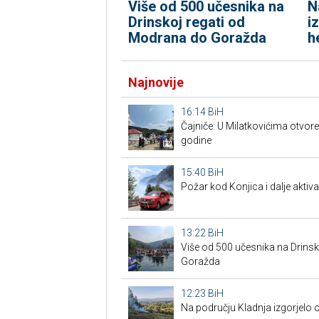
Više od 500 učesnika na
N
Drinskoj regati od
i
Modrana do Goražda
h
Najnovije
16:14
BiH
Čajniče: U Milatkovićima otvor
godine
15:40
BiH
Požar kod Konjica i dalje aktiva
13:22
BiH
Više od 500 učesnika na Drins
Goražda
12:23
BiH
Na području Kladnja izgorjelo