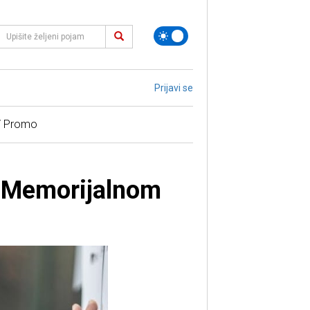
Prijavi se
/ Promo
u Memorijalnom