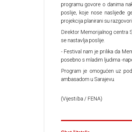
programu govore o danima nako
poslije, koje nose naslijeđe g
projekcija planirani su razgovor
Direktor Memorijalnog centra S
se nastavlja poslije.
- Festival nam je prilika da Me
posebno s mladim ljudima -napo
Program je omogućen uz podršk
ambasadom u Sarajevu.
(Vijesti.ba / FENA)