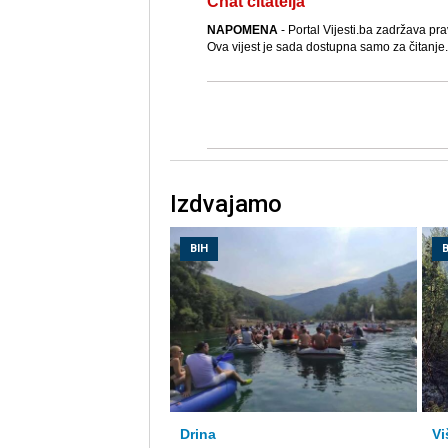
Chat čitatelja
NAPOMENA
- Portal Vijesti.ba zadržava pra
Ova vijest je sada dostupna samo za čitanje.
Izdvajamo
BIH
B
Drina
Vi