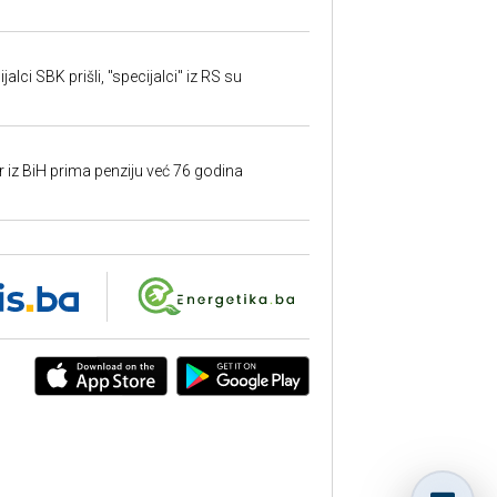
alci SBK prišli, "specijalci" iz RS su
r iz BiH prima penziju već 76 godina