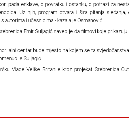
n pada enklave, o povratku i ostanku, o potrazi za nest
enocida. Uz njih, program otvara i šira pitanja sjećanja,
i s autorima i učesnicima - kazala je Osmanović.
rebrenica Emir Suljagić naveo je da filmovi koje prikazuju
morijalni centar bude mjesto na kojem se ta svjedočanstva
menuo je Suljagić.
u Vlade Velike Britanije kroz projekat Srebrenica Out