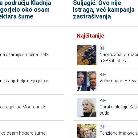
a području Kladnja
Suljagić: Ovo nije
zgorjelo oko osam
istraga, već kampanja
ektara šume
zastrašivanja
Najčitanije
BiH
ena džamija srušena 1943.
Naoružana formacija
a SBK ih otjerali
BiH
n, stanje bolje nego jutros
Vučić napao Heleza:
BiH
koj regati od Modrana do
Obrat u slučaju Seb
suda
BiH
 oko osam hektara šume
Penzionerima ove s