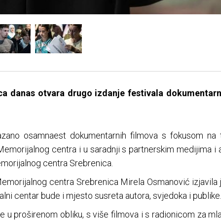
ca danas otvara drugo izdanje festivala dokumentarn
kazano osamnaest dokumentarnih filmova s fokusom na
Memorijalnog centra i u saradnji s partnerskim medijima i 
Memorijalnog centra Srebrenica.
emorijalnog centra Srebrenica Mirela Osmanović izjavila je
i centar bude i mjesto susreta autora, svjedoka i publike
 u proširenom obliku, s više filmova i s radionicom za mla