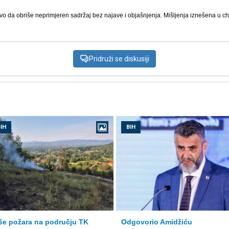
vo da obriše neprimjeren sadržaj bez najave i objašnjenja. Mišljenja iznešena u chat
Pridruži se diskusiji
IH
BIH
še požara na području TK
Odgovorio Amidžiću