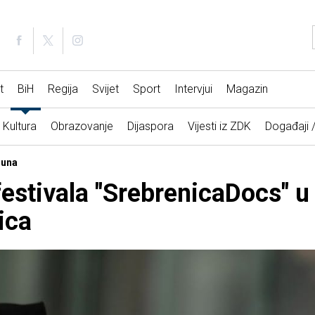
t
BiH
Regija
Svijet
Sport
Intervjui
Magazin
Kultura
Obrazovanje
Dijaspora
Vijesti iz ZDK
Događaji 
juna
festivala "SrebrenicaDocs" 
ica