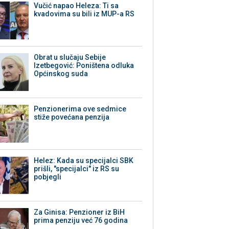
Vučić napao Heleza: Ti sa
kvadovima su bili iz MUP-a RS
Obrat u slučaju Sebije
Izetbegović: Poništena odluka
Općinskog suda
Penzionerima ove sedmice
stiže povećana penzija
Helez: Kada su specijalci SBK
prišli, "specijalci" iz RS su
pobjegli
Za Ginisa: Penzioner iz BiH
prima penziju već 76 godina