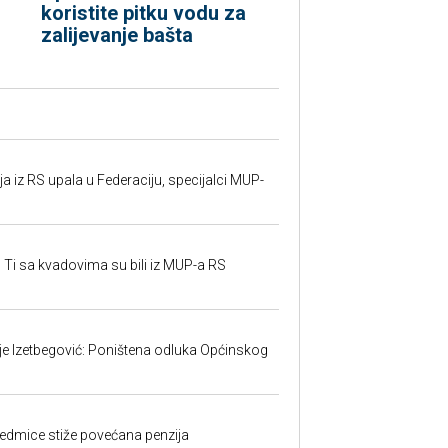
koristite pitku vodu za
zalijevanje bašta
 iz RS upala u Federaciju, specijalci MUP-
 Ti sa kvadovima su bili iz MUP-a RS
ije Izetbegović: Poništena odluka Općinskog
edmice stiže povećana penzija