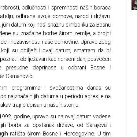
hrabrosti, odlučnosti i spremnosti naših boraca
atelju, odbrane svoje domove, narod i državu.
. juni datum koji nosi snažnu simboliku za Bosnu
đene su značajne borbe širom zemlje, a brojni
obode i nezavisnosti naše domovine. Upravo zbog
 koji su obilježili ovaj datum, smatram da bi
epoznat i obilježavan kao neradni dan, posvećen
ove presudne doprinose u odbrani Bosne i
tar Osmanović.
odnim programima i svečanostima danas su
d najznačajnijih datuma u periodu agresije na
akav trajno upisan u našu historiju.
1992. godine, upravo su na ovaj datum vođene
ijih borbi za opstanak države, od Sarajeva i
rugih ratišta širom Bosne i Hercegovine. U tim