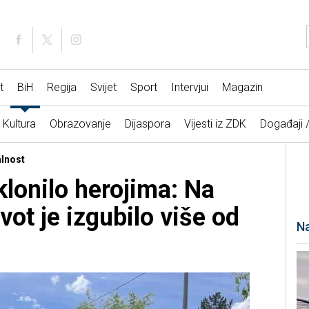
t
BiH
Regija
Svijet
Sport
Intervjui
Magazin
Kultura
Obrazovanje
Dijaspora
Vijesti iz ZDK
Događaji 
alnost
klonilo herojima: Na
vot je izgubilo više od
Na