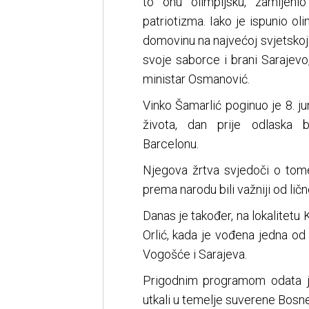
to onu olimpijsku, zamijeni
patriotizma. Iako je ispunio ol
domovinu na najvećoj svjetskoj 
svoje saborce i brani Sarajevo
ministar Osmanović.
Vinko Šamarlić poginuo je 8. j
života, dan prije odlaska 
Barcelonu.
Njegova žrtva svjedoči o to
prema narodu bili važniji od lič
Danas je također, na lokalitetu 
Orlić, kada je vođena jedna od 
Vogošće i Sarajeva.
Prigodnim programom odata je
utkali u temelje suverene Bosn