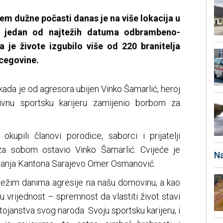
em dužne počasti danas je na više lokacija u
n jedan od najtežih datuma odbrambeno-
 je živote izgubilo više od 220 branitelja
cegovine.
 kada je od agresora ubijen Vinko Šamarlić, heroj
tivnu sportsku karijeru zamijenio borbom za
upili članovi porodice, saborci i prijatelji
 za sobom ostavio Vinko Šamarlić. Cvijeće je
Na
pitanja Kantona Sarajevo Omer Osmanović.
ajtežim danima agresije na našu domovinu, a kao
u vrijednost – spremnost da vlastiti život stavi
ojanstva svog naroda. Svoju sportsku karijeru, i