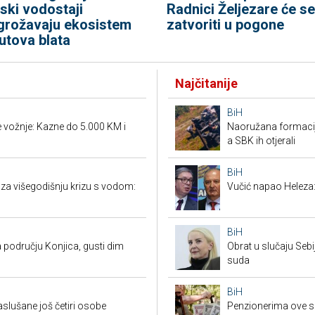
iski vodostaji
Radnici Željezare će se
grožavaju ekosistem
zatvoriti u pogone
utova blata
Najčitanije
BiH
vožnje: Kazne do 5.000 KM i
Naoružana formacija
a SBK ih otjerali
BiH
 za višegodišnju krizu s vodom:
Vučić napao Heleza:
BiH
 području Konjica, gusti dim
Obrat u slučaju Seb
suda
BiH
saslušane još četiri osobe
Penzionerima ove s