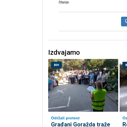
čitanje.
Izdvajamo
BIH
B
Održali protest
Oz
Građani Goražda traže
R