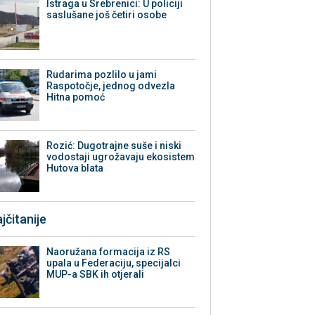
Istraga u Srebrenici: U policiji
saslušane još četiri osobe
Rudarima pozlilo u jami
Raspotočje, jednog odvezla
Hitna pomoć
Rozić: Dugotrajne suše i niski
vodostaji ugrožavaju ekosistem
Hutova blata
jčitanije
Naoružana formacija iz RS
upala u Federaciju, specijalci
MUP-a SBK ih otjerali