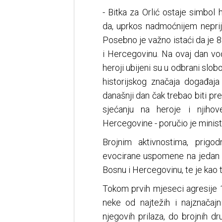
- Bitka za Orlić ostaje simbol 
da, uprkos nadmoćnijem neprij
Posebno je važno istaći da je 8
i Hercegovinu. Na ovaj dan vo
heroji ubijeni su u odbrani sl
historijskog značaja događaja
današnji dan čak trebao biti pr
sjećanju na heroje i njih
Hercegovine - poručio je minis
Brojnim aktivnostima, prig
evocirane uspomene na jedan o
Bosnu i Hercegovinu, te je kao t
Tokom prvih mjeseci agresije 
neke od najtežih i najznačajn
njegovih prilaza, do brojnih d