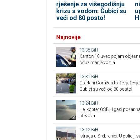
rješenje za višegodišnju
n
krizu s vodom: Gubici su
u
veći od 80 posto!
H
Najnovije
13:35
BiH
Kanton 10 uveo pojam objesne 
oduzimanje vozila
13:31
BiH
Građani Goražda traže rješenje
Gubici su veći od 80 posto!
13:24
BiH
Helikopter OSBiH gasi požar na
otežava
13:13
BiH
Istraga u Srebrenici: U policiji 