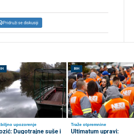
Pridruži se diskusiji
IH
BIH
biljno upozorenje
Traže otpremnine
ozić: Dugotrajne suše i
Ultimatum upravi: