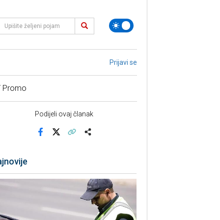
Prijavi se
/ Promo
Podijeli ovaj članak
Facebook
X
Kopiraj link
Više
jnovije