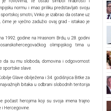
o je rovovima, te ostao simbol hrabrosti i
impijsku normu i imao priliku predstavljati svoju
sportskoj smotri, Vinko je izabrao da ostane uz
, čime je vječno zadužio ovaj grad - istakao je
una 1992. godine na Hrasnom Brdu, u 28. godini
bosanskohercegovačkog olimpijskog tima u
me da su mu sloboda, domovina i odgovornost
ne sportske slave.
Kobilje Glave obilježena i 34. godišnjica Bitke za
najvažnijih bitaka u odbrani slobodnih teritorija
 počast herojima koji su svoja imena trajno
e i Hercegovine.