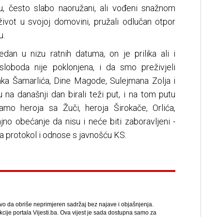
u, često slabo naoružani, ali vođeni snažnom
ivot u svojoj domovini, pružali odlučan otpor
u.
dan u nizu ratnih datuma, on je prilika ali i
loboda nije poklonjena, i da smo preživjeli
inka Šamarlića, Dine Magode, Sulejmana Zolja i
su na današnji dan birali teži put, i na tom putu
amo heroja sa Žuči, heroja Širokače, Orlića,
jno obećanje da nisu i neće biti zaboravljeni -
a protokol i odnose s javnošću KS.
avo da obriše neprimjeren sadržaj bez najave i objašnjenja.
kcije portala Vijesti.ba. Ova vijest je sada dostupna samo za