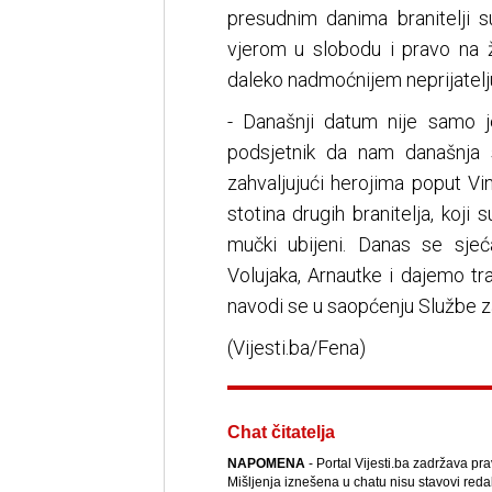
presudnim danima branitelji s
vjerom u slobodu i pravo na ž
daleko nadmoćnijem neprijatelj
- Današnji datum nije samo je
podsjetnik da nam današnja s
zahvaljujući herojima poput V
stotina drugih branitelja, koji 
mučki ubijeni. Danas se sjeć
Volujaka, Arnautke i dajemo tra
navodi se u saopćenju Službe z
(Vijesti.ba/Fena)
Chat čitatelja
NAPOMENA
- Portal Vijesti.ba zadržava pr
Mišljenja iznešena u chatu nisu stavovi reda