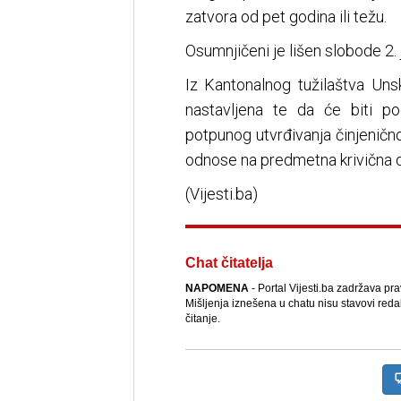
zatvora od pet godina ili težu.
Osumnjičeni je lišen slobode 2. 
Iz Kantonalnog tužilaštva Uns
nastavljena te da će biti p
potpunog utvrđivanja činjenično
odnose na predmetna krivična d
(Vijesti.ba)
Chat čitatelja
NAPOMENA
- Portal Vijesti.ba zadržava pr
Mišljenja iznešena u chatu nisu stavovi reda
čitanje.