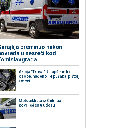
Sarajlija preminuo nakon
povreda u nesreći kod
Tomislavgrada
Akcija "Trasa": Uhapšene tri
osobe, nađeno 14 pušaka, pištolj
i meci
Motociklista iz Čelinca
povrijeđen u udesu