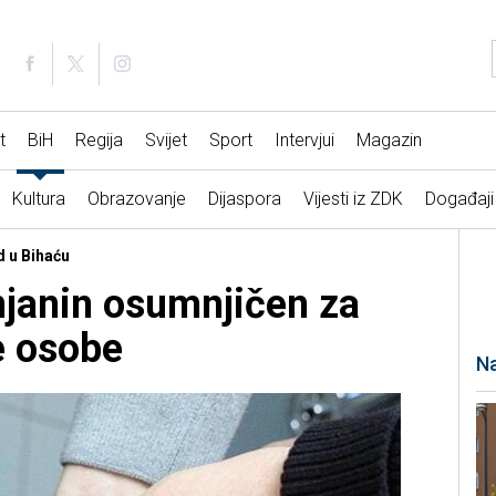
t
BiH
Regija
Svijet
Sport
Intervjui
Magazin
Kultura
Obrazovanje
Dijaspora
Vijesti iz ZDK
Događaji
d u Bihaću
njanin osumnjičen za
e osobe
Na