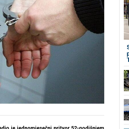
edio je jednomjesečni pritvor 52-godišnjem