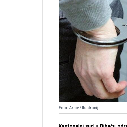
Foto: Arhiv / Ilustracija
Kantonalni sud u Bihaću odr