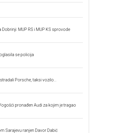
a Dobrinji: MUP RS i MUP KS sprovode
oglasila se policija
tradali Porsche, taksi vozilo...
ogošći pronađen Audi za kojim je tragao
om Sarajevu ranjen Davor Dabić