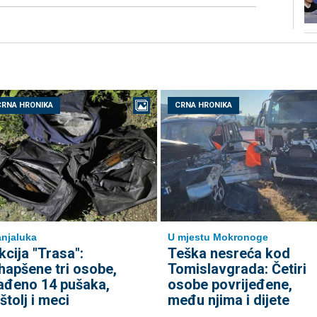
CRNA HRONIKA
CRNA HRONIKA
njaluka
U mjestu Mokronoge
kcija "Trasa":
Teška nesreća kod
hapšene tri osobe,
Tomislavgrada: Četiri
ađeno 14 pušaka,
osobe povrijeđene,
ištolj i meci
među njima i dijete