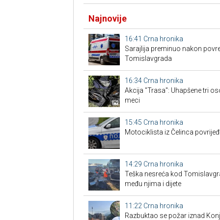
Najnovije
16:41
Crna hronika
Sarajlija preminuo nakon povre
Tomislavgrada
16:34
Crna hronika
Akcija "Trasa": Uhapšene tri os
meci
15:45
Crna hronika
Motociklista iz Čelinca povrije
14:29
Crna hronika
Teška nesreća kod Tomislavgrad
među njima i dijete
11:22
Crna hronika
Razbuktao se požar iznad Konji