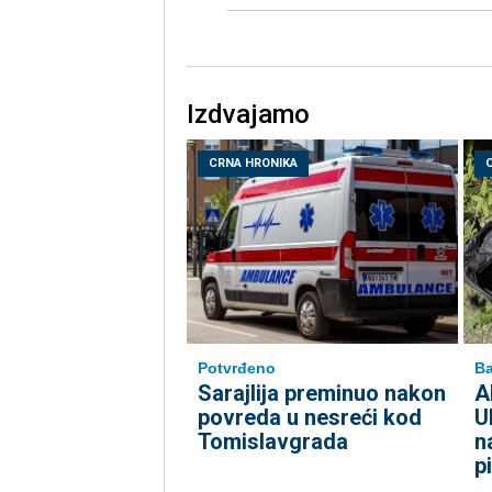
Izdvajamo
CRNA HRONIKA
Potvrđeno
Ba
Sarajlija preminuo nakon
A
povreda u nesreći kod
U
Tomislavgrada
n
p