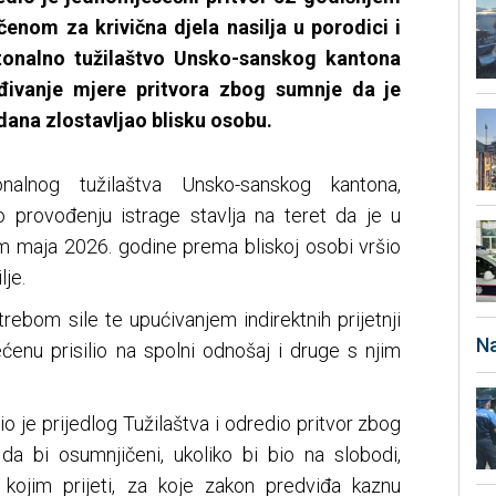
enom za krivična djela nasilja u porodici i
ntonalno tužilaštvo Unsko-sanskog kantona
eđivanje mjere pritvora zbog sumnje da je
ana zlostavljao blisku osobu.
nalnog tužilaštva Unsko-sanskog kantona,
provođenju istrage stavlja na teret da je u
m maja 2026. godine prema bliskoj osobi vršio
lje.
rebom sile te upućivanjem indirektnih prijetnji
Na
ećenu prisilio na spolni odnošaj i druge s njim
io je prijedlog Tužilaštva i odredio pritvor zbog
da bi osumnjičeni, ukoliko bi bio na slobodi,
 kojim prijeti, za koje zakon predviđa kaznu