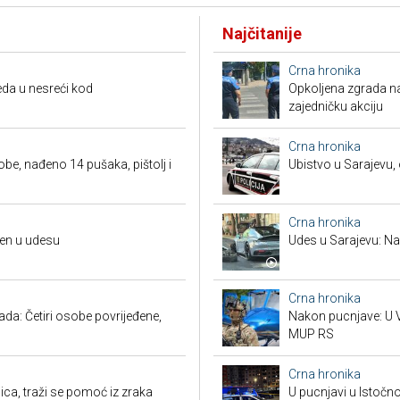
Najčitanije
Crna hronika
da u nesreći kod
Opkoljena zgrada n
zajedničku akciju
Crna hronika
obe, nađeno 14 pušaka, pištolj i
Ubistvo u Sarajevu, 
Crna hronika
đen u udesu
Udes u Sarajevu: Nas
Crna hronika
a: Četiri osobe povrijeđene,
Nakon pucnjave: U V
MUP RS
Crna hronika
ca, traži se pomoć iz zraka
U pucnjavi u Istočn