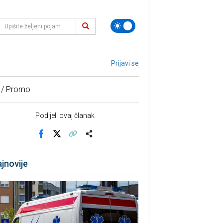
Prijavi se
 / Promo
Podijeli ovaj članak
Facebook
X
Kopiraj link
Više
jnovije