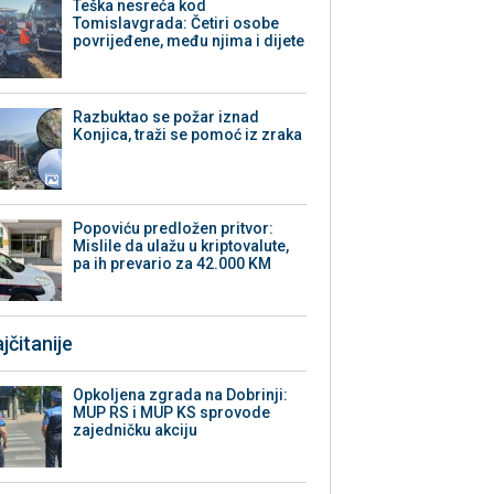
Teška nesreća kod
Tomislavgrada: Četiri osobe
povrijeđene, među njima i dijete
Razbuktao se požar iznad
Konjica, traži se pomoć iz zraka
Popoviću predložen pritvor:
Mislile da ulažu u kriptovalute,
pa ih prevario za 42.000 KM
jčitanije
Opkoljena zgrada na Dobrinji:
MUP RS i MUP KS sprovode
zajedničku akciju