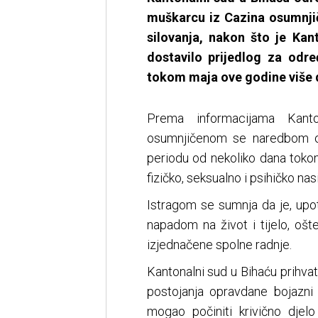
muškarcu iz Cazina osumnjič
silovanja, nakon što je Ka
dostavilo prijedlog za odr
tokom maja ove godine više d
Prema informacijama Kanto
osumnjičenom se naredbom o 
periodu od nekoliko dana toko
fizičko, seksualno i psihičko nasi
Istragom se sumnja da je, upot
napadom na život i tijelo, ošt
izjednačene spolne radnje.
Kantonalni sud u Bihaću prihvat
postojanja opravdane bojazni 
mogao počiniti krivično djelo