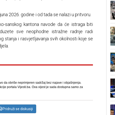
juna 2026. godine i od tada se nalazi u pritvoru.
ko-sanskog kantona navode da će istraga biti
oduzete sve neophodne istražne radnje radi
g stanja i rasvjetljavanja svih okolnosti koje se
jela.
avo da obriše neprimjeren sadržaj bez najave i objašnjenja.
kcije portala Vijesti.ba. Ova vijest je sada dostupna samo za
Pridruži se diskusiji