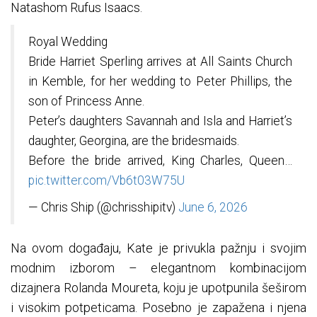
Natashom Rufus Isaacs.
Royal Wedding
Bride Harriet Sperling arrives at All Saints Church
in Kemble, for her wedding to Peter Phillips, the
son of Princess Anne.
Peter’s daughters Savannah and Isla and Harriet’s
daughter, Georgina, are the bridesmaids.
Before the bride arrived, King Charles, Queen…
pic.twitter.com/Vb6t03W75U
— Chris Ship (@chrisshipitv)
June 6, 2026
Na ovom događaju, Kate je privukla pažnju i svojim
modnim izborom – elegantnom kombinacijom
dizajnera Rolanda Moureta, koju je upotpunila šeširom
i visokim potpeticama. Posebno je zapažena i njena