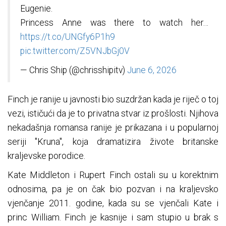
Eugenie.
Princess Anne was there to watch her…
https://t.co/UNGfy6P1h9
pic.twitter.com/Z5VNJbGj0V
— Chris Ship (@chrisshipitv)
June 6, 2026
Finch je ranije u javnosti bio suzdržan kada je riječ o toj
vezi, ističući da je to privatna stvar iz prošlosti. Njihova
nekadašnja romansa ranije je prikazana i u popularnoj
seriji "Kruna", koja dramatizira živote britanske
kraljevske porodice.
Kate Middleton i Rupert Finch ostali su u korektnim
odnosima, pa je on čak bio pozvan i na kraljevsko
vjenčanje 2011. godine, kada su se vjenčali Kate i
princ William. Finch je kasnije i sam stupio u brak s