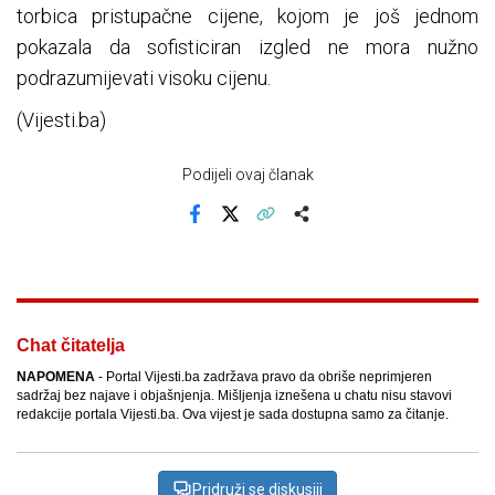
torbica pristupačne cijene, kojom je još jednom
pokazala da sofisticiran izgled ne mora nužno
podrazumijevati visoku cijenu.
(Vijesti.ba)
Podijeli ovaj članak
Facebook
X
Kopiraj link
Više
Chat čitatelja
NAPOMENA
- Portal Vijesti.ba zadržava pravo da obriše neprimjeren
sadržaj bez najave i objašnjenja. Mišljenja iznešena u chatu nisu stavovi
redakcije portala Vijesti.ba. Ova vijest je sada dostupna samo za čitanje.
Pridruži se diskusiji