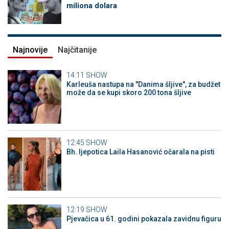
miliona dolara
Najnovije
Najčitanije
14:11
SHOW
Karleuša nastupa na "Danima šljive", za budžet
može da se kupi skoro 200 tona šljive
12:45
SHOW
Bh. ljepotica Laila Hasanović očarala na pisti
12:19
SHOW
Pjevačica u 61. godini pokazala zavidnu figuru