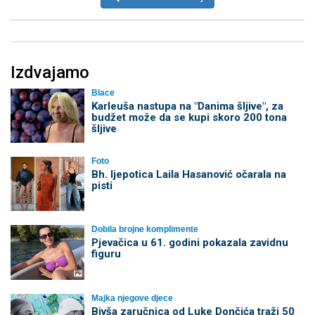
Izdvajamo
Blace
Karleuša nastupa na "Danima šljive", za
budžet može da se kupi skoro 200 tona
šljive
Foto
Bh. ljepotica Laila Hasanović očarala na
pisti
Dobila brojne komplimente
Pjevačica u 61. godini pokazala zavidnu
figuru
Majka njegove djece
Bivša zaručnica od Luke Dončića traži 50