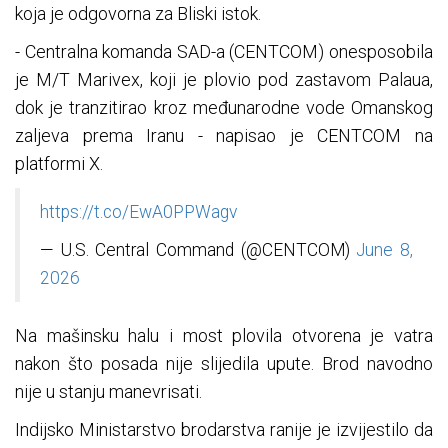
koja je odgovorna za Bliski istok.
- Centralna komanda SAD-a (CENTCOM) onesposobila
je M/T Marivex, koji je plovio pod zastavom Palaua,
dok je tranzitirao kroz međunarodne vode Omanskog
zaljeva prema Iranu - napisao je CENTCOM na
platformi X.
https://t.co/EwA0PPWagv
— U.S. Central Command (@CENTCOM)
June 8,
2026
Na mašinsku halu i most plovila otvorena je vatra
nakon što posada nije slijedila upute. Brod navodno
nije u stanju manevrisati.
Indijsko Ministarstvo brodarstva ranije je izvijestilo da