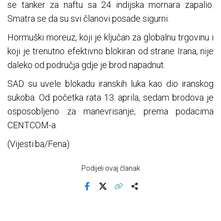
se tanker za naftu sa 24 indijska mornara zapalio.
Smatra se da su svi članovi posade sigurni.
Hormuški moreuz, koji je ključan za globalnu trgovinu i
koji je trenutno efektivno blokiran od strane Irana, nije
daleko od područja gdje je brod napadnut.
SAD su uvele blokadu iranskih luka kao dio iranskog
sukoba. Od početka rata 13. aprila, sedam brodova je
osposobljeno za manevrisanje, prema podacima
CENTCOM-a.
(Vijesti.ba/Fena)
Podijeli ovaj članak
Facebook
X
Kopiraj link
Više