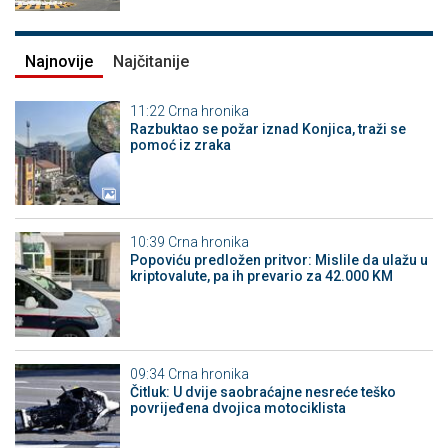
Najnovije
Najčitanije
11:22
Crna hronika
Razbuktao se požar iznad Konjica, traži se
pomoć iz zraka
10:39
Crna hronika
Popoviću predložen pritvor: Mislile da ulažu u
kriptovalute, pa ih prevario za 42.000 KM
09:34
Crna hronika
Čitluk: U dvije saobraćajne nesreće teško
povrijeđena dvojica motociklista