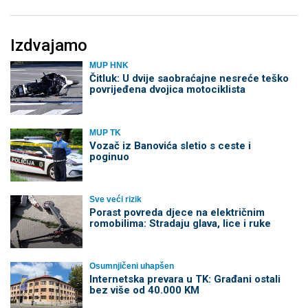
Izdvajamo
MUP HNK
Čitluk: U dvije saobraćajne nesreće teško
povrijeđena dvojica motociklista
MUP TK
Vozač iz Banovića sletio s ceste i
poginuo
Sve veći rizik
Porast povreda djece na električnim
romobilima: Stradaju glava, lice i ruke
Osumnjičeni uhapšen
Internetska prevara u TK: Građani ostali
bez više od 40.000 KM