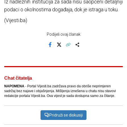
Iz nadležnih institucija za sada nisu saopćeni detaljniji
podaci o okolnostima događaja, dok je istraga u toku.
(Vijesti.ba)
Podijeli ovaj članak
Facebook
X
Kopiraj link
Više
Chat čitatelja
NAPOMENA
- Portal Vijesti.ba zadržava pravo da obriše neprimjeren
sadržaj bez najave i objašnjenja. Mišljenja iznešena u chatu nisu stavovi
redakcije portala Vijesti.ba. Ova vijest je sada dostupna samo za čitanje.
Pridruži se diskusiji