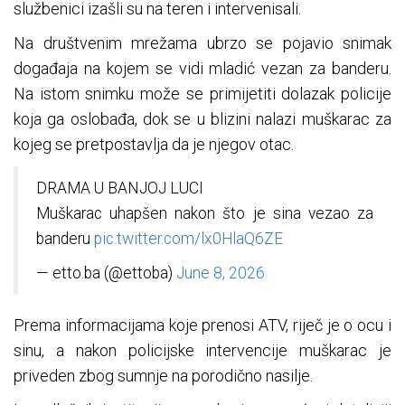
službenici izašli su na teren i intervenisali.
Na društvenim mrežama ubrzo se pojavio snimak
događaja na kojem se vidi mladić vezan za banderu.
Na istom snimku može se primijetiti dolazak policije
koja ga oslobađa, dok se u blizini nalazi muškarac za
kojeg se pretpostavlja da je njegov otac.
DRAMA U BANJOJ LUCI
Muškarac uhapšen nakon što je sina vezao za
banderu
pic.twitter.com/lx0HlaQ6ZE
— etto.ba (@ettoba)
June 8, 2026
Prema informacijama koje prenosi ATV, riječ je o ocu i
sinu, a nakon policijske intervencije muškarac je
priveden zbog sumnje na porodično nasilje.