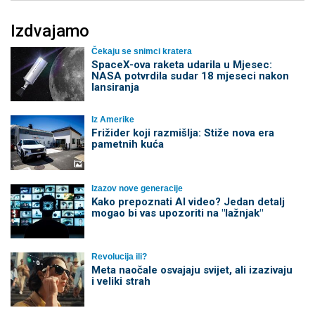
Izdvajamo
Čekaju se snimci kratera
SpaceX-ova raketa udarila u Mjesec:
NASA potvrdila sudar 18 mjeseci nakon
lansiranja
Iz Amerike
Frižider koji razmišlja: Stiže nova era
pametnih kuća
Izazov nove generacije
Kako prepoznati AI video? Jedan detalj
mogao bi vas upozoriti na "lažnjak"
Revolucija ili?
Meta naočale osvajaju svijet, ali izazivaju
i veliki strah