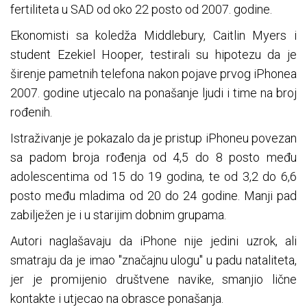
fertiliteta u SAD od oko 22 posto od 2007. godine.
Ekonomisti sa koledža Middlebury, Caitlin Myers i
student Ezekiel Hooper, testirali su hipotezu da je
širenje pametnih telefona nakon pojave prvog iPhonea
2007. godine utjecalo na ponašanje ljudi i time na broj
rođenih.
Istraživanje je pokazalo da je pristup iPhoneu povezan
sa padom broja rođenja od 4,5 do 8 posto među
adolescentima od 15 do 19 godina, te od 3,2 do 6,6
posto među mladima od 20 do 24 godine. Manji pad
zabilježen je i u starijim dobnim grupama.
Autori naglašavaju da iPhone nije jedini uzrok, ali
smatraju da je imao "značajnu ulogu" u padu nataliteta,
jer je promijenio društvene navike, smanjio lične
kontakte i utjecao na obrasce ponašanja.