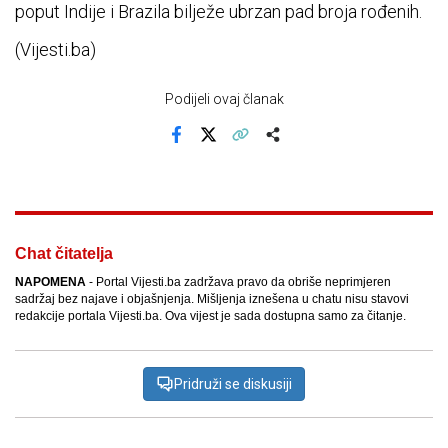
poput Indije i Brazila bilježe ubrzan pad broja rođenih.
(Vijesti.ba)
Podijeli ovaj članak
Facebook
X
Kopiraj link
Više
Chat čitatelja
NAPOMENA
- Portal Vijesti.ba zadržava pravo da obriše neprimjeren
sadržaj bez najave i objašnjenja. Mišljenja iznešena u chatu nisu stavovi
redakcije portala Vijesti.ba. Ova vijest je sada dostupna samo za čitanje.
Pridruži se diskusiji