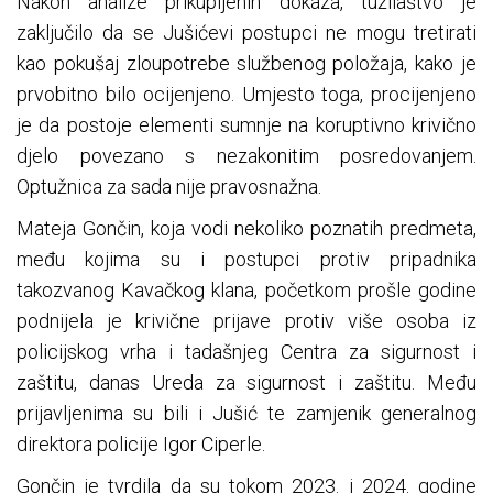
Nakon analize prikupljenih dokaza, tužilaštvo je
zaključilo da se Jušićevi postupci ne mogu tretirati
kao pokušaj zloupotrebe službenog položaja, kako je
prvobitno bilo ocijenjeno. Umjesto toga, procijenjeno
je da postoje elementi sumnje na koruptivno krivično
djelo povezano s nezakonitim posredovanjem.
Optužnica za sada nije pravosnažna.
Mateja Gončin, koja vodi nekoliko poznatih predmeta,
među kojima su i postupci protiv pripadnika
takozvanog Kavačkog klana, početkom prošle godine
podnijela je krivične prijave protiv više osoba iz
policijskog vrha i tadašnjeg Centra za sigurnost i
zaštitu, danas Ureda za sigurnost i zaštitu. Među
prijavljenima su bili i Jušić te zamjenik generalnog
direktora policije Igor Ciperle.
Gončin je tvrdila da su tokom 2023. i 2024. godine