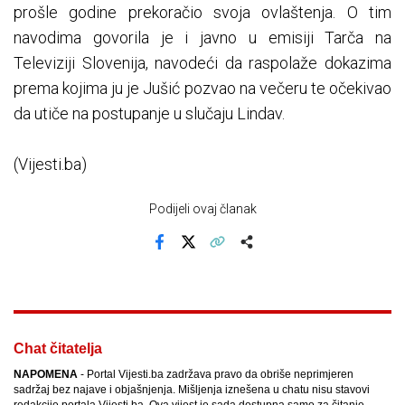
prošle godine prekoračio svoja ovlaštenja. O tim
navodima govorila je i javno u emisiji Tarča na
Televiziji Slovenija, navodeći da raspolaže dokazima
prema kojima ju je Jušić pozvao na večeru te očekivao
da utiče na postupanje u slučaju Lindav.
(Vijesti.ba)
Podijeli ovaj članak
Facebook
X
Kopiraj link
Više
Chat čitatelja
NAPOMENA
- Portal Vijesti.ba zadržava pravo da obriše neprimjeren
sadržaj bez najave i objašnjenja. Mišljenja iznešena u chatu nisu stavovi