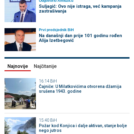
Odgovorio Amidžiću
Suljagić: Ovo nije istraga, već kampanja
zastrašivanja
Prvi predsjednik BiH
Na današnji dan prije 101 godinu rođen
Alija Izetbegović
Najnovije
Najčitanije
16:14
BiH
Čajniče: U Milatkovićima otvorena džamija
srušena 1943. godine
15:40
BiH
Požar kod Konjica i dalje aktivan, stanje bolje
nego jutros