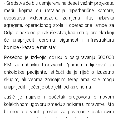
- Sredstva će biti usmjerena na deset važnih projekata,
među kojima su instalacija hiperbarične komore,
uspostava videonadzora, zamjena lifta, nabavka
agregata, operacionog stola i operacione lampe za
Odjel ginekologije i akušerstva, kao i drugi projekti koji
će unaprijediti opremu, sigurnost i infrastrukturu
bolnice - kazao je ministar.
Posebno je izdvojio odluku o osiguravanju 500.000
KM za nabavku takozvanih "pametnih lijekova“ za
onkološke pacijente, ističući da je riječ o izuzetno
skupim, ali veoma značajnim terapijama koje mogu
unaprijediti liječenje oboljelih od karcinoma.
Jušić je najavio i početak pregovora o novom
kolektivnom ugovoru između sindikata u zdravstvu, što
bi moglo otvoriti prostor za povećanje plata svim