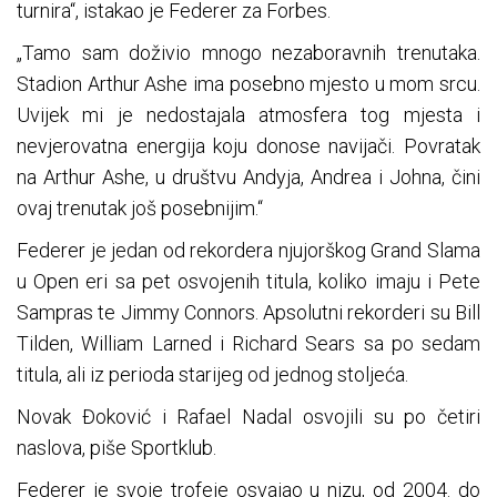
turnira“, istakao je Federer za Forbes.
„Tamo sam doživio mnogo nezaboravnih trenutaka.
Stadion Arthur Ashe ima posebno mjesto u mom srcu.
Uvijek mi je nedostajala atmosfera tog mjesta i
nevjerovatna energija koju donose navijači. Povratak
na Arthur Ashe, u društvu Andyja, Andrea i Johna, čini
ovaj trenutak još posebnijim.“
Federer je jedan od rekordera njujorškog Grand Slama
u Open eri sa pet osvojenih titula, koliko imaju i Pete
Sampras te Jimmy Connors. Apsolutni rekorderi su Bill
Tilden, William Larned i Richard Sears sa po sedam
titula, ali iz perioda starijeg od jednog stoljeća.
Novak Đoković i Rafael Nadal osvojili su po četiri
naslova, piše Sportklub.
Federer je svoje trofeje osvajao u nizu, od 2004. do