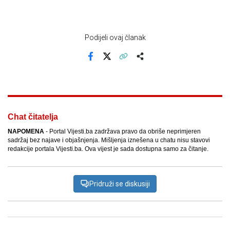
Podijeli ovaj članak
Facebook
X
Kopiraj link
Više
Chat čitatelja
NAPOMENA
- Portal Vijesti.ba zadržava pravo da obriše neprimjeren
sadržaj bez najave i objašnjenja. Mišljenja iznešena u chatu nisu stavovi
redakcije portala Vijesti.ba. Ova vijest je sada dostupna samo za čitanje.
Pridruži se diskusiji