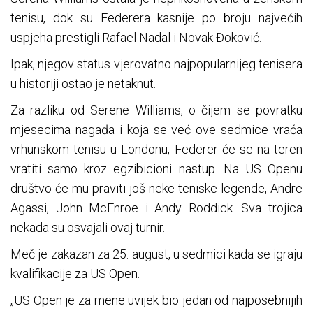
tenisu, dok su Federera kasnije po broju najvećih
uspjeha prestigli Rafael Nadal i Novak Đoković.
Ipak, njegov status vjerovatno najpopularnijeg tenisera
u historiji ostao je netaknut.
Za razliku od Serene Williams, o čijem se povratku
mjesecima nagađa i koja se već ove sedmice vraća
vrhunskom tenisu u Londonu, Federer će se na teren
vratiti samo kroz egzibicioni nastup. Na US Openu
društvo će mu praviti još neke teniske legende, Andre
Agassi, John McEnroe i Andy Roddick. Sva trojica
nekada su osvajali ovaj turnir.
Meč je zakazan za 25. august, u sedmici kada se igraju
kvalifikacije za US Open.
„US Open je za mene uvijek bio jedan od najposebnijih