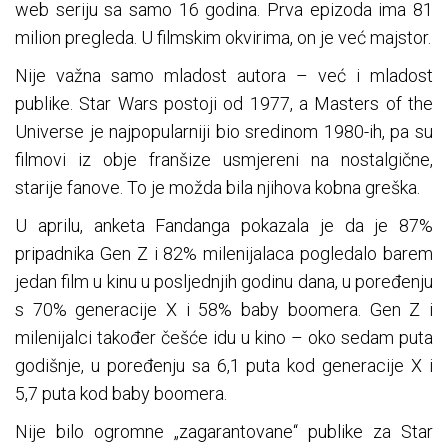
web seriju sa samo 16 godina. Prva epizoda ima 81
milion pregleda. U filmskim okvirima, on je već majstor.
Nije važna samo mladost autora – već i mladost
publike. Star Wars postoji od 1977, a Masters of the
Universe je najpopularniji bio sredinom 1980-ih, pa su
filmovi iz obje franšize usmjereni na nostalgične,
starije fanove. To je možda bila njihova kobna greška.
U aprilu, anketa Fandanga pokazala je da je 87%
pripadnika Gen Z i 82% milenijalaca pogledalo barem
jedan film u kinu u posljednjih godinu dana, u poređenju
s 70% generacije X i 58% baby boomera. Gen Z i
milenijalci također češće idu u kino – oko sedam puta
godišnje, u poređenju sa 6,1 puta kod generacije X i
5,7 puta kod baby boomera.
Nije bilo ogromne „zagarantovane“ publike za Star