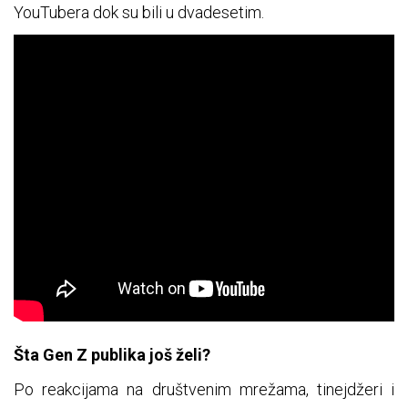
YouTubera dok su bili u dvadesetim.
Šta Gen Z publika još želi?
Po reakcijama na društvenim mrežama, tinejdžeri i