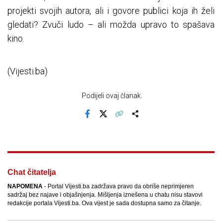
projekti svojih autora, ali i govore publici koja ih želi
gledati? Zvuči ludo – ali možda upravo to spašava
kino.
(Vijesti.ba)
Podijeli ovaj članak
Facebook
X
Kopiraj link
Više
Chat čitatelja
NAPOMENA
- Portal Vijesti.ba zadržava pravo da obriše neprimjeren
sadržaj bez najave i objašnjenja. Mišljenja iznešena u chatu nisu stavovi
redakcije portala Vijesti.ba. Ova vijest je sada dostupna samo za čitanje.