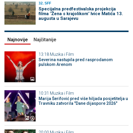
32. SFF
Specijalna predfestivalska projekcija
filma "Žena s krajolikom" Ivice Matića 13.
augusta u Sarajevu
Najnovije
Najčitanije
13:18
Muzika i Film
Severina nastupila pred rasprodanom
pulskom Arenom
10:31
Muzika i Film
Marija Šerifović pred više hiljada posjetitelja u
Travniku zatvorila "Dane dijaspore 2026"
20:00
Muzika i Film