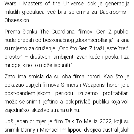
Wars i Masters of the Universe, dok je generacija
mladih gledalaca već bila spremna za Backrooms i
Obsession.
Prema članku The Guardiana, filmovi Gen Z publici
nude predah od beskonačnog „doomscrollanja“, a kina
su mjesto za druženje. „Ono što Gen Z traži jeste ‘treći
prostor’ – društveni ambijent izvan kuće i posla. I za
mnoge, kino to može ispuniti.“
Zato ima smisla da su oba filma horori. Kao što je
pokazao uspjeh filmova Sinners i Weapons, horor je u
post-pandemijskom periodu izuzetno profitabilan:
može se snimiti jeftino, a ipak privlači publiku koja voli
zajedničko iskustvo straha u kinu.
Još jedan primjer je film Talk To Me iz 2022, koji su
snimili Danny i Michael Philippou, dvojica australijskih