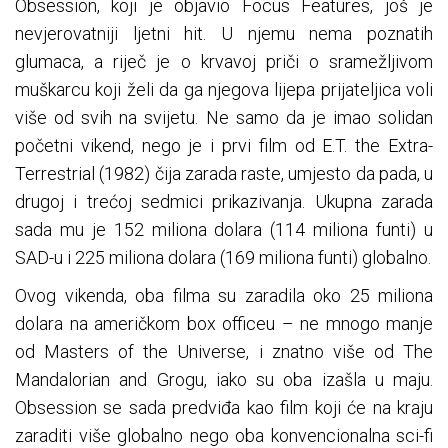
Obsession, koji je objavio Focus Features, još je
nevjerovatniji ljetni hit. U njemu nema poznatih
glumaca, a riječ je o krvavoj priči o sramežljivom
muškarcu koji želi da ga njegova lijepa prijateljica voli
više od svih na svijetu. Ne samo da je imao solidan
početni vikend, nego je i prvi film od E.T. the Extra-
Terrestrial (1982) čija zarada raste, umjesto da pada, u
drugoj i trećoj sedmici prikazivanja. Ukupna zarada
sada mu je 152 miliona dolara (114 miliona funti) u
SAD-u i 225 miliona dolara (169 miliona funti) globalno.
Ovog vikenda, oba filma su zaradila oko 25 miliona
dolara na američkom box officeu – ne mnogo manje
od Masters of the Universe, i znatno više od The
Mandalorian and Grogu, iako su oba izašla u maju.
Obsession se sada predviđa kao film koji će na kraju
zaraditi više globalno nego oba konvencionalna sci-fi