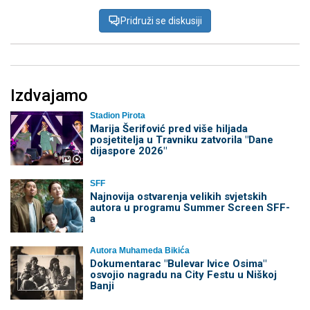
Pridruži se diskusiji
Izdvajamo
Stadion Pirota
Marija Šerifović pred više hiljada
posjetitelja u Travniku zatvorila "Dane
dijaspore 2026"
SFF
Najnovija ostvarenja velikih svjetskih
autora u programu Summer Screen SFF-
a
Autora Muhameda Bikića
Dokumentarac "Bulevar Ivice Osima"
osvojio nagradu na City Festu u Niškoj
Banji