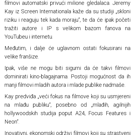
filmovi automatski privući milione gledalaca. Jeremy
Kay iz Screen Internationala kaže da su studiji „skloni
riziku i reaguju tek kada moraju“, te da će ipak početi
tražiti autore i IP s velikom bazom fanova na
YouTubeu i internetu.
Međutim, i dalje će uglavnom ostati fokusirani na
velike franšize.
Ipak, više ne mogu biti sigurni da će takvi filmovi
dominirati kino-blagajnama. Postoji mogućnost da ih
manji filmovi mladih autora i mlade publike nadmaše.
Kay predviđa „veći fokus na filmove koji su usmjereni
na mlađu publiku“, posebno od „mlađih, agilnijih
hollywoodskih studija poput A24, Focus Features i
Neon“.
Inovativni, ekonomski održivi filmovi koji su strastveni