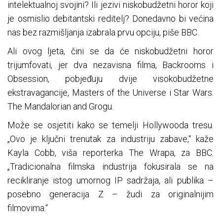
intelektualnoj svojini? Ili jezivi niskobudžetni horor koji
je osmislio debitantski reditelj? Donedavno bi većina
nas bez razmišljanja izabrala prvu opciju, piše BBC.
Ali ovog ljeta, čini se da će niskobudžetni horor
trijumfovati, jer dva nezavisna filma, Backrooms i
Obsession, pobjeđuju dvije visokobudžetne
ekstravagancije, Masters of the Universe i Star Wars:
The Mandalorian and Grogu.
Može se osjetiti kako se temelji Hollywooda tresu.
„Ovo je ključni trenutak za industriju zabave,“ kaže
Kayla Cobb, viša reporterka The Wrapa, za BBC.
„Tradicionalna filmska industrija fokusirala se na
recikliranje istog umornog IP sadržaja, ali publika –
posebno generacija Z – žudi za originalnijim
filmovima.“