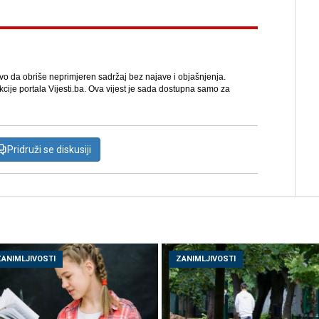
avo da obriše neprimjeren sadržaj bez najave i objašnjenja.
kcije portala Vijesti.ba. Ova vijest je sada dostupna samo za
Pridruži se diskusiji
ZANIMLJIVOSTI
ZANIMLJIVOSTI