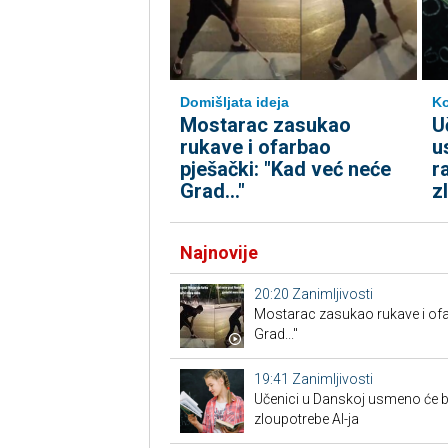
Domišljata ideja
K
Mostarac zasukao
U
rukave i ofarbao
u
pješački: "Kad već neće
r
Grad..."
z
Najnovije
20:20
Zanimljivosti
Mostarac zasukao rukave i ofa
Grad..."
19:41
Zanimljivosti
Učenici u Danskoj usmeno će br
zloupotrebe AI-ja