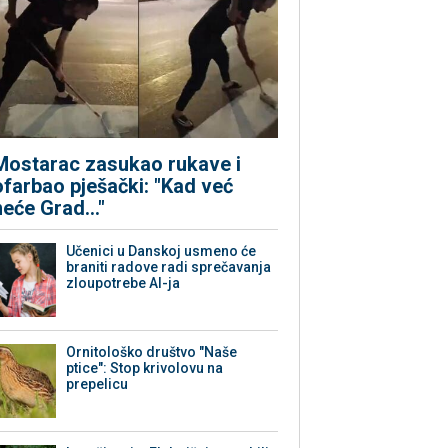
Mostarac zasukao rukave i
ofarbao pješački: "Kad već
neće Grad..."
Učenici u Danskoj usmeno će
braniti radove radi sprečavanja
zloupotrebe AI-ja
Ornitološko društvo "Naše
ptice": Stop krivolovu na
prepelicu