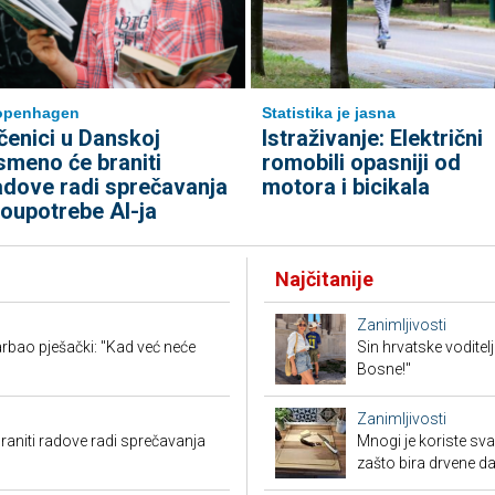
openhagen
Statistika je jasna
čenici u Danskoj
Istraživanje: Električni
smeno će braniti
romobili opasniji od
adove radi sprečavanja
motora i bicikala
loupotrebe AI-ja
Najčitanije
Zanimljivosti
rbao pješački: "Kad već neće
Sin hrvatske voditel
Bosne!"
Zanimljivosti
aniti radove radi sprečavanja
Mnogi je koriste sva
zašto bira drvene d