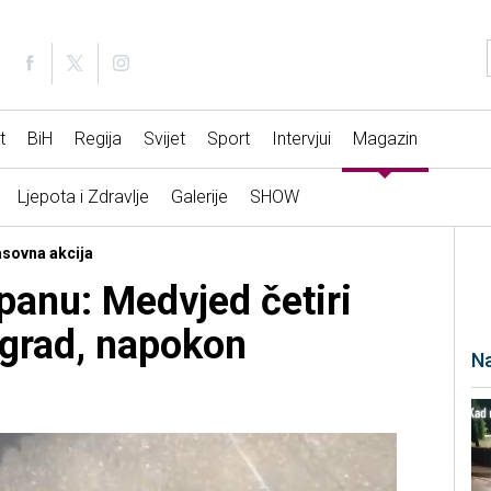
t
BiH
Regija
Svijet
Sport
Intervjui
Magazin
Ljepota i Zdravlje
Galerije
SHOW
asovna akcija
panu: Medvjed četiri
 grad, napokon
Na