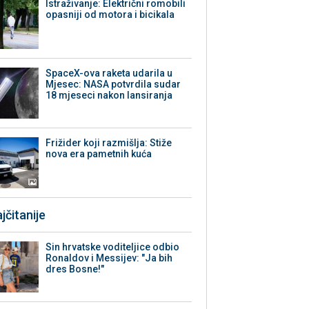
Istraživanje: Električni romobili
opasniji od motora i bicikala
SpaceX-ova raketa udarila u
Mjesec: NASA potvrdila sudar
18 mjeseci nakon lansiranja
Frižider koji razmišlja: Stiže
nova era pametnih kuća
jčitanije
Sin hrvatske voditeljice odbio
Ronaldov i Messijev: "Ja bih
dres Bosne!"