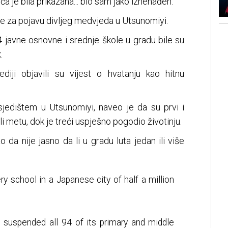
ća je bila prikazana... bio sam jako iznenađen."
uje za pojavu divljeg medvjeda u Utsunomiyi.
 javne osnovne i srednje škole u gradu bile su
.
iji objavili su vijest o hvatanju kao hitnu
jedištem u Utsunomiyi, naveo je da su prvi i
i metu, dok je treći uspješno pogodio životinju.
o da nije jasno da li u gradu luta jedan ili više
y school in a Japanese city of half a million
 suspended all 94 of its primary and middle