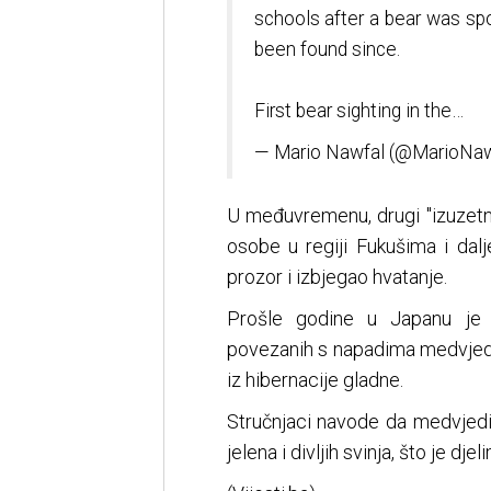
schools after a bear was spo
been found since.
First bear sighting in the…
— Mario Nawfal (@MarioNaw
U međuvremenu, drugi "izuzetno 
osobe u regiji Fukušima i dal
prozor i izbjegao hvatanje.
Prošle godine u Japanu je z
povezanih s napadima medvjeda, 
iz hibernacije gladne.
Stručnjaci navode da medvjedi u
jelena i divljih svinja, što je 