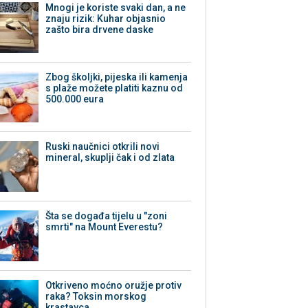
Mnogi je koriste svaki dan, a ne
znaju rizik: Kuhar objasnio
zašto bira drvene daske
Zbog školjki, pijeska ili kamenja
s plaže možete platiti kaznu od
500.000 eura
Ruski naučnici otkrili novi
mineral, skuplji čak i od zlata
Šta se događa tijelu u "zoni
smrti" na Mount Everestu?
Otkriveno moćno oružje protiv
raka? Toksin morskog
krastavca