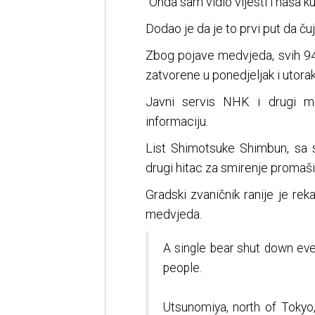
"Onda sam vidio vijesti i naša ku
Dodao je da je to prvi put da č
Zbog pojave medvjeda, svih 94
zatvorene u ponedjeljak i utorak
Javni servis NHK i drugi med
informaciju.
List Shimotsuke Shimbun, sa s
drugi hitac za smirenje promašil
Gradski zvaničnik ranije je reka
medvjeda.
A single bear shut down ever
people.
Utsunomiya, north of Tokyo,