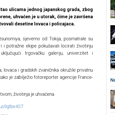
 lutao ulicama jednog japanskog grada, zbog
rene, uhvaćen je u utorak, čime je završena
tvovali desetine lovaca i policajaca.
sunomiya, sjeverno od Tokija, posmatrale su
 i potražne ekipe pokušavali locirati životinju
ključujući trgovačku galeriju, univerzitet i
, lovaca i gradskih zvaničnika okružile privatnu
ako je zabilježio fotoreporter agencije France-
Na
vom, životinja je uhvaćena.
m/us9gtbe4ST