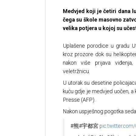
Medvjed koji je četiri dana
čega su škole masovno zatvo
velika potjera u kojoj su učes
Uplašene porodice u gradu Ut
kroz prozore dok su helikopteri
nakon više prijava viđenja, u
veletržnicu.
U utorak su desetine policajaca
kuću gdje je medvjed uočen, a k
Presse (AFP).
Nakon uspješnog pogotka sedati
#熊#宇都宮
pic.twitter.co