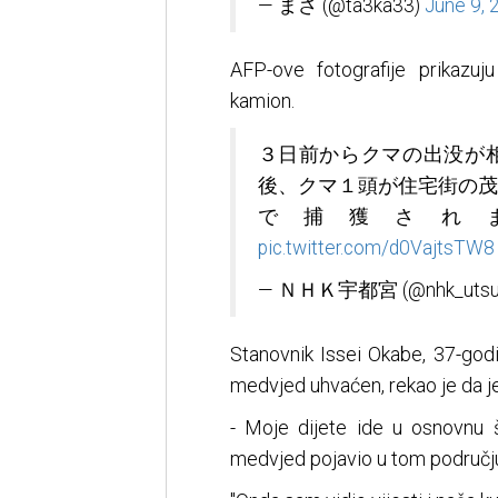
— まさ (@ta3ka33)
June 9, 
AFP-ove fotografije prikazu
kamion.
３日前からクマの出没が
後、クマ１頭が住宅街の茂
で捕獲され
pic.twitter.com/d0VajtsTW8
— ＮＨＫ宇都宮 (@nhk_utsu
Stanovnik Issei Okabe, 37-godi
medvjed uhvaćen, rekao je da j
- Moje dijete ide u osnovnu šk
medvjed pojavio u tom području 