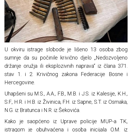
U okviru istrage slobode je lišeno 13 osoba zbog
sumnje da su počinile krivično djelo „Nedozvoljeno
držanje oružja ili eksplozivnih naprava“ iz člana 371.
stav 1. i 2. Krivičnog zakona Federacije Bosne i
Hercegovine.
Uhapšeni su M.S., A.A., F.B., M.B. i J.S. iz Kalesije, K.H.,
S.F., H.R. i H.B. iz Živinica, F.H. iz Sapne, S.T. iz Osmaka,
N.G. iz Bratunca i N.R. iz Šekovića.
Kako je saopćeno iz Uprave policije MUP-a TK,
istragom je obuhvaćena i osoba inicijala O.M. iz