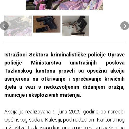
Istražioci Sektora kriminalističke policije Uprave
policije Ministarstva unutrašnjih poslova
Tuzlanskog kantona proveli su opsežnu akciju
usmjerenu na otkrivanje i sprečavanje krivičnih
djela u vezi s nedozvoljenim držanjem oružja,
municije i eksplozivnih materija.
Akcija je realizovana 9. juna 2026. godine po naredbi
Općinskog suda u Kalesiji, pod nadzorom Kantonalnog
tužilaštva Tuzlanskog kantona, a pretresi su izvršeni na