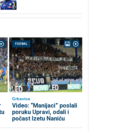
FUDBAL
Grbavica
r
Video: “Manijaci” poslali
tu
poruku Upravi, odali i
počast Izetu Naniću