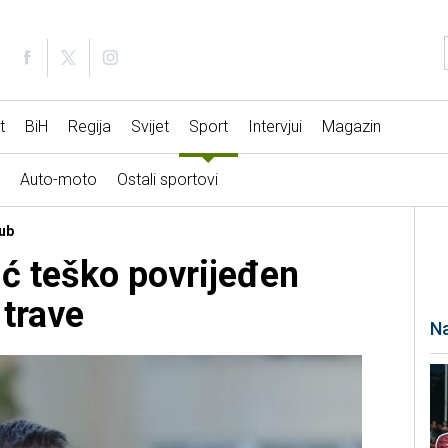
t
BiH
Regija
Svijet
Sport
Intervjui
Magazin
Auto-moto
Ostali sportovi
lub
ć teško povrijeđen
trave
Na