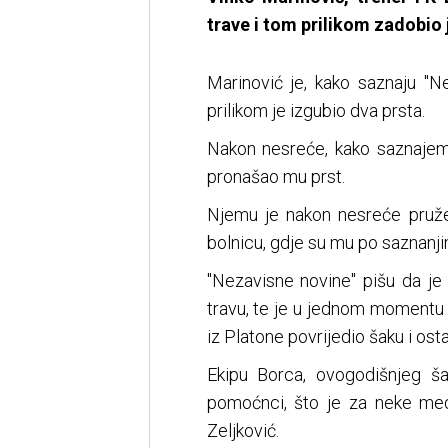
trave i tom prilikom zadobio 
Marinović je, kako saznaju "N
prilikom je izgubio dva prsta.
Nakon nesreće, kako saznajem
pronašao mu prst.
Njemu je nakon nesreće pruž
bolnicu, gdje su mu po saznanji
"Nezavisne novine" pišu da je
travu, te je u jednom momentu 
iz Platone povrijedio šaku i ost
Ekipu Borca, ovogodišnjeg ša
pomoćnci, što je za neke med
Zeljković.