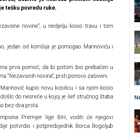
je tešku povredu ruke.
ezavisne novine", u nedjelju kosio travu i tom
o, jedan od komšija je pomogao Marinoviću i
ena prva pomoć, da bi potom bio prebačen u
ma "Nezavisnih novina", prsti ponovo zašiveni.
 Marinović kupio novu kosilicu i sa njom kosio
došlo do nesreće u kojoj je šef stručnog štaba
Na
ao bez dva prsta.
mpiona Premijer lige BiH, voditi će njegovi
ije potvrdio i potpredsjednik Borca Bogoljub