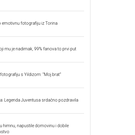
o emotivnu fotografiju iz Torina
oji mu je nadimak, 99% fanova to prvi put
fotografiju s Yildizom: "Moj brat"
ma: Legenda Juventusa srdačno pozdravila
ku himnu, napustile domovinu i dobile
nstvo