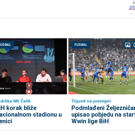
FUDBAL
FUDBAL
drška NK Čelik
Trijumf na premijeri
iH korak bliže
Podmlađeni Željezniča
acionalnom stadionu u
upisao pobjedu na star
enici
Wwin lige BiH