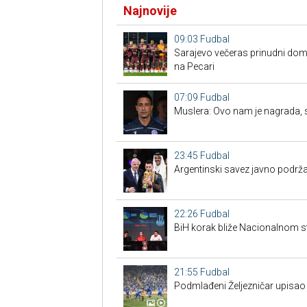
Najnovije
09:03
Fudbal
Sarajevo večeras prinudni doma
na Pecari
07:09
Fudbal
Muslera: Ovo nam je nagrada, sl
23:45
Fudbal
Argentinski savez javno podrža
22:26
Fudbal
BiH korak bliže Nacionalnom s
21:55
Fudbal
Podmlađeni Željezničar upisao 