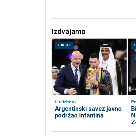
Izdvajamo
FUDBAL
U reizboru
Po
Argentinski savez javno
B
podržao Infantina
N
Z