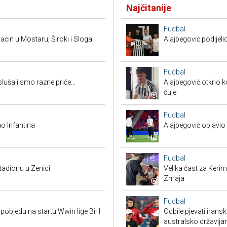
Najčitanije
Fudbal
ćin u Mostaru, Široki i Sloga
Alajbegović podijeli
Fudbal
ušali smo razne priče...
Alajbegović otkrio k
čuje
Fudbal
o Infantina
Alajbegović objavio 
Fudbal
tadionu u Zenici
Velika čast za Keri
Zmaja
Fudbal
pobjedu na startu Wwin lige BiH
Odbile pjevati irans
australsko državlja