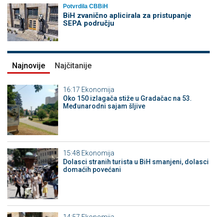
Potvrdila CBBiH
BiH zvanično aplicirala za pristupanje
SEPA području
Najnovije
Najčitanije
16:17
Ekonomija
Oko 150 izlagača stiže u Gradačac na 53.
Međunarodni sajam šljive
15:48
Ekonomija
Dolasci stranih turista u BiH smanjeni, dolasci
domaćih povećani
14:57
Ekonomija