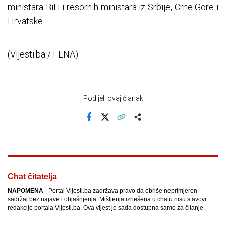
ministara BiH i resornih ministara iz Srbije, Crne Gore i
Hrvatske.
(Vijesti.ba / FENA)
Podijeli ovaj članak
Facebook
X
Kopiraj link
Više
Chat čitatelja
NAPOMENA
- Portal Vijesti.ba zadržava pravo da obriše neprimjeren
sadržaj bez najave i objašnjenja. Mišljenja iznešena u chatu nisu stavovi
redakcije portala Vijesti.ba. Ova vijest je sada dostupna samo za čitanje.